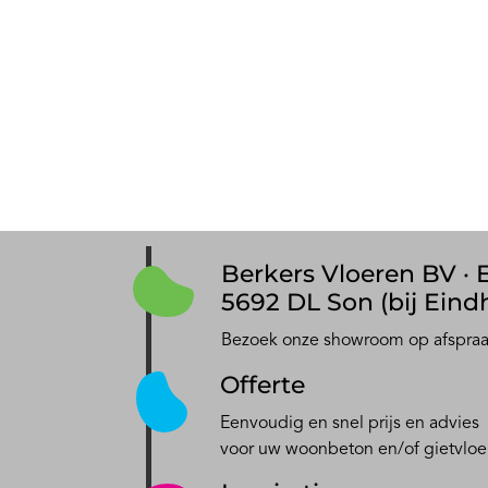
Berkers Vloeren BV · E
5692 DL Son (bij Eind
Bezoek onze showroom op afspra
Offerte
Eenvoudig en snel prijs en advies
voor uw woonbeton en/of gietvloe