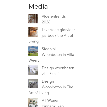
Media
Vloerentrends
2026
Lavastone gietvloer
jaarboek the Art of
Living
Sfeervol
Woonbeton in Villa
Weert
Design woonbeton
villa Schijf
Design
Woonbeton in The
Art of Living
VT Wonen
binnenkijken