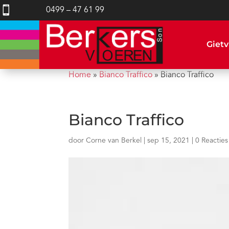

0499 – 47 61 99
Gietv
Home
»
Bianco Traffico
»
Bianco Traffico
Bianco Traffico
door
Corne van Berkel
|
sep 15, 2021
|
0 Reacties