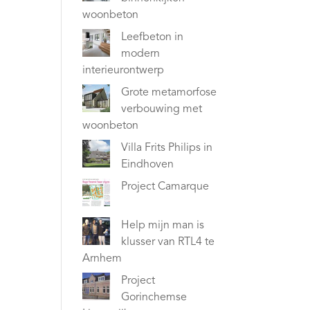
woonbeton
Leefbeton in
modern
interieurontwerp
Grote metamorfose
verbouwing met
woonbeton
Villa Frits Philips in
Eindhoven
Project Camarque
Help mijn man is
klusser van RTL4 te
Arnhem
Project
Gorinchemse