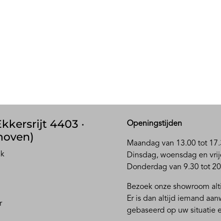
kkersrijt 4403 ·
Openingstijden
hoven)
Maandag van 13.00 tot 17.
ak
D
insdag, woensdag en vrij
Donderdag van 9.30 tot 20
Bezoek onze showroom alti
Er is dan altijd iemand aa
r
gebaseerd op uw situatie