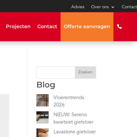
Advies
Over ons
Contact
Projecten
Contact
Offerte aanvragen
Zoeken
Blog
Vloerentrends
2026
NIEUW: Sereno
kwartsiet gietvloer
Lavastone gietvloer