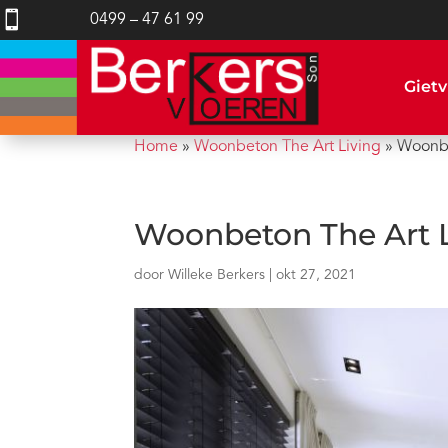

0499 – 47 61 99
Gietv
Home
»
Woonbeton The Art Living
»
Woonbe
Woonbeton The Art L
door
Willeke Berkers
|
okt 27, 2021