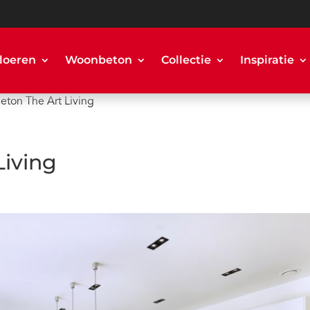
loeren
Woonbeton
Collectie
Inspiratie
ton The Art Living
iving