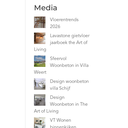
Media
Vloerentrends
2026
Lavastone gietvloer
jaarboek the Art of
Living
Sfeervol
Woonbeton in Villa
Weert
Design woonbeton
villa Schijf
Design
Woonbeton in The
Art of Living
VT Wonen
binnenkijken