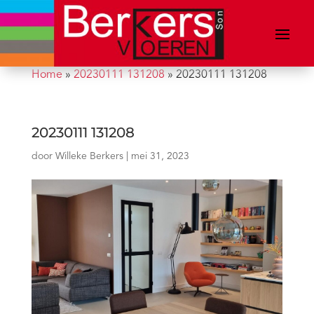
Home
»
20230111 131208
»
20230111 131208
20230111 131208
door
Willeke Berkers
|
mei 31, 2023