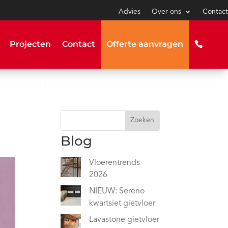
Advies
Over ons
Contact
Projecten
Contact
Offerte aanvragen
Zoeken
Blog
Vloerentrends
2026
NIEUW: Sereno
kwartsiet gietvloer
Lavastone gietvloer