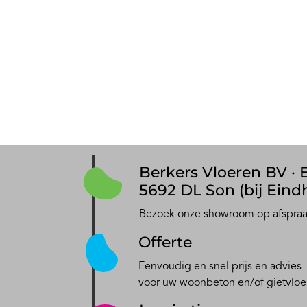
Berkers Vloeren BV · E
5692 DL Son (bij Eind
Bezoek onze showroom op afspra
Offerte
Eenvoudig en snel prijs en advies
voor uw woonbeton en/of gietvloe