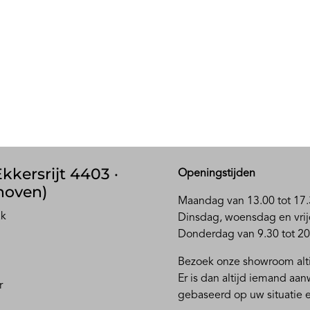
kkersrijt 4403 ·
Openingstijden
hoven)
Maandag van 13.00 tot 17.
ak
D
insdag, woensdag en vrij
Donderdag van 9.30 tot 20
Bezoek onze showroom alti
Er is dan altijd iemand aa
r
gebaseerd op uw situatie