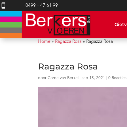

0499 – 47 61 99
Gietv
Home
»
Ragazza Rosa
»
Ragazza Rosa
Ragazza Rosa
door
Corne van Berkel
|
sep 15, 2021
|
0 Reacties