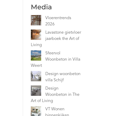
Media
Vloerentrends
2026
Lavastone gietvloer
jaarboek the Art of
Living
Sfeervol
Woonbeton in Villa
Weert
Design woonbeton
villa Schijf
Design
Woonbeton in The
Art of Living
VT Wonen
binnenkijken