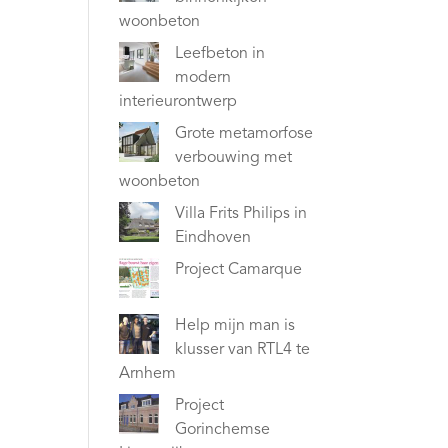
woonbeton
Leefbeton in
modern
interieurontwerp
Grote metamorfose
verbouwing met
woonbeton
Villa Frits Philips in
Eindhoven
Project Camarque
Help mijn man is
klusser van RTL4 te
Arnhem
Project
Gorinchemse