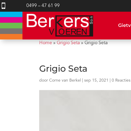

0499 – 47 61 99
Gietv
Home
»
Grigio Seta
»
Grigio Seta
Grigio Seta
door
Corne van Berkel
|
sep 15, 2021
|
0 Reacties