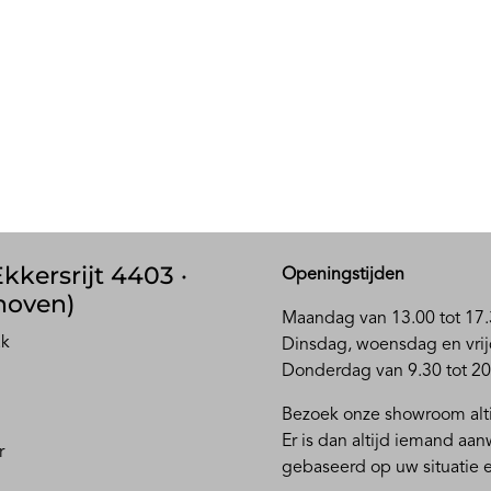
kkersrijt 4403 ·
Openingstijden
hoven)
Maandag van 13.00 tot 17.
ak
D
insdag, woensdag en vrij
Donderdag van 9.30 tot 20
Bezoek onze showroom alti
Er is dan altijd iemand aa
r
gebaseerd op uw situatie