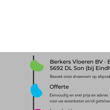
Berkers Vloeren BV · E
5692 DL Son (bij Eind
Bezoek onze showroom op afspra
Offerte
Eenvoudig en snel prijs en advies
voor uw woonbeton en/of gietvloe