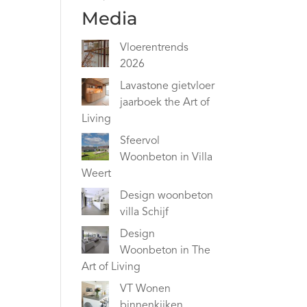
Media
Vloerentrends
2026
Lavastone gietvloer
jaarboek the Art of
Living
Sfeervol
Woonbeton in Villa
Weert
Design woonbeton
villa Schijf
Design
Woonbeton in The
Art of Living
VT Wonen
binnenkijken