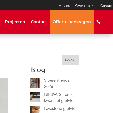
Advies
Over ons
Contact
Projecten
Contact
Offerte aanvragen
Zoeken
Blog
Vloerentrends
2026
NIEUW: Sereno
kwartsiet gietvloer
Lavastone gietvloer