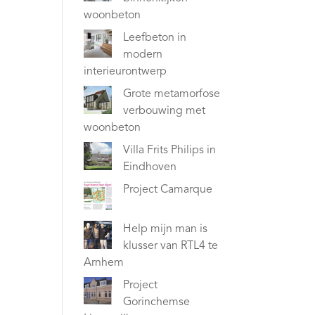
woonbeton
Leefbeton in
modern
interieurontwerp
Grote metamorfose
verbouwing met
woonbeton
Villa Frits Philips in
Eindhoven
Project Camarque
Help mijn man is
klusser van RTL4 te
Arnhem
Project
Gorinchemse