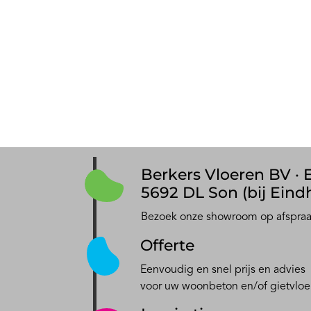
Berkers Vloeren BV · E
5692 DL Son (bij Eind
Bezoek onze showroom op afspra
Offerte
Eenvoudig en snel prijs en advies
voor uw woonbeton en/of gietvloe