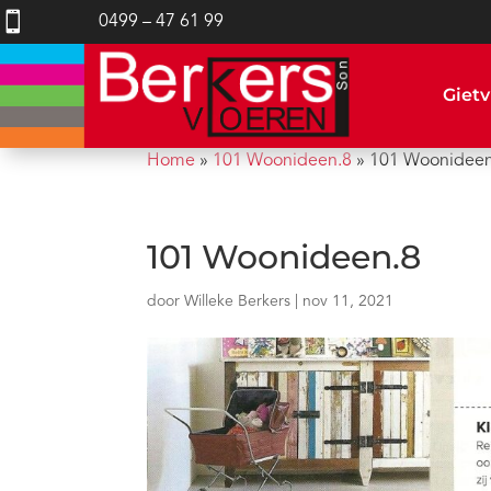

0499 – 47 61 99
Gietv
Home
»
101 Woonideen.8
»
101 Woonideen
101 Woonideen.8
door
Willeke Berkers
|
nov 11, 2021