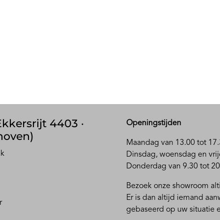
kkersrijt 4403 ·
Openingstijden
hoven)
Maandag van 13.00 tot 17.
ak
D
insdag, woensdag en vrij
Donderdag van 9.30 tot 20
Bezoek onze showroom alti
Er is dan altijd iemand aa
r
gebaseerd op uw situatie