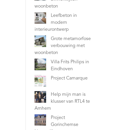
woonbeton
Leefbeton in
modern
interieurontwerp
Grote metamorfose
verbouwing met
woonbeton
Villa Frits Philips in
Eindhoven
Project Camarque
Help mijn man is
klusser van RTL4 te
Arnhem
Project
Gorinchemse