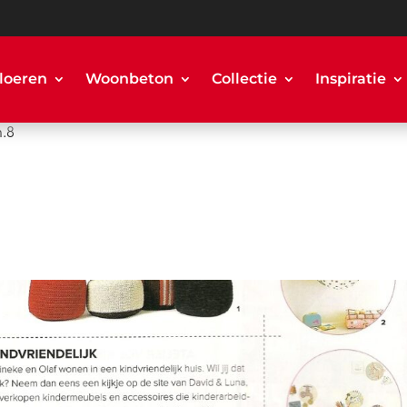
loeren
Woonbeton
Collectie
Inspiratie
.8