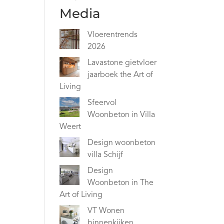
Media
Vloerentrends
2026
Lavastone gietvloer
jaarboek the Art of
Living
Sfeervol
Woonbeton in Villa
Weert
Design woonbeton
villa Schijf
Design
Woonbeton in The
Art of Living
VT Wonen
binnenkijken