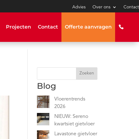
Advies
Over ons
Contact
Projecten
Contact
Offerte aanvragen
Zoeken
Blog
Vloerentrends
2026
NIEUW: Sereno
kwartsiet gietvloer
Lavastone gietvloer