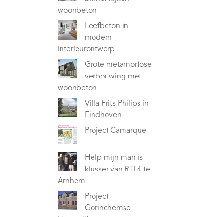
woonbeton
Leefbeton in
modern
interieurontwerp
Grote metamorfose
verbouwing met
woonbeton
Villa Frits Philips in
Eindhoven
Project Camarque
Help mijn man is
klusser van RTL4 te
Arnhem
Project
Gorinchemse