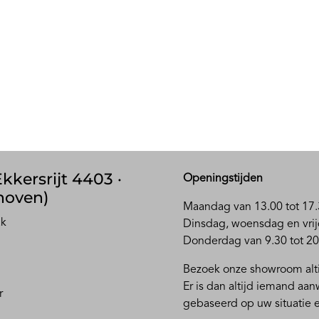
kkersrijt 4403 ·
Openingstijden
hoven)
Maandag van 13.00 tot 17.
ak
D
insdag, woensdag en vrij
Donderdag van 9.30 tot 20
Bezoek onze showroom alti
Er is dan altijd iemand aa
r
gebaseerd op uw situatie