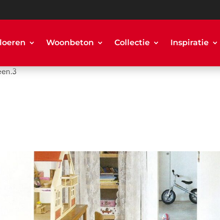
loeren
Woonbeton
Collectie
Inspiratie
een.3