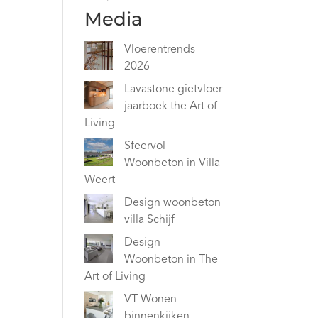
Media
Vloerentrends
2026
Lavastone gietvloer
jaarboek the Art of
Living
Sfeervol
Woonbeton in Villa
Weert
Design woonbeton
villa Schijf
Design
Woonbeton in The
Art of Living
VT Wonen
binnenkijken