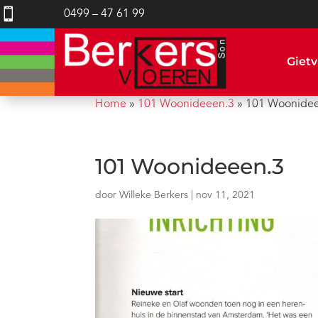

0499 – 47 61 99
Gietv
Home
»
101 Woonideeen.3
»
101 Woonide
101 Woonideeen.3
door
Willeke Berkers
|
nov 11, 2021