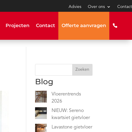
Advies
Over ons
Contact
Projecten
Contact
Offerte aanvragen
Zoeken
Blog
Vloerentrends
2026
NIEUW: Sereno
kwartsiet gietvloer
Lavastone gietvloer