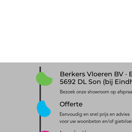
Berkers Vloeren BV · E
5692 DL Son (bij Eind
Bezoek onze showroom op afspra
Offerte
Eenvoudig en snel prijs en advies
voor uw woonbeton en/of gietvloe