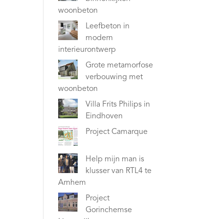
woonbeton
Leefbeton in
modern
interieurontwerp
Grote metamorfose
verbouwing met
woonbeton
Villa Frits Philips in
Eindhoven
Project Camarque
Help mijn man is
klusser van RTL4 te
Arnhem
Project
Gorinchemse