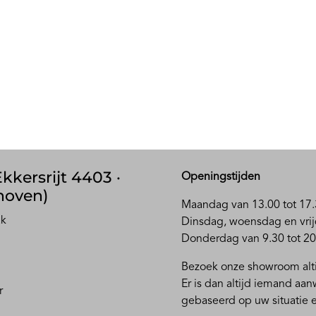
kkersrijt 4403 ·
Openingstijden
hoven)
Maandag van 13.00 tot 17.
ak
D
insdag, woensdag en vrij
Donderdag van 9.30 tot 20
Bezoek onze showroom alti
Er is dan altijd iemand aa
r
gebaseerd op uw situatie