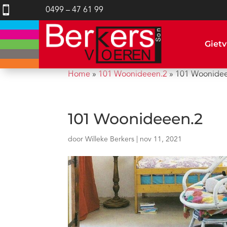

0499 – 47 61 99
Gietv
Home
»
101 Woonideeen.2
»
101 Woonide
101 Woonideeen.2
door
Willeke Berkers
|
nov 11, 2021