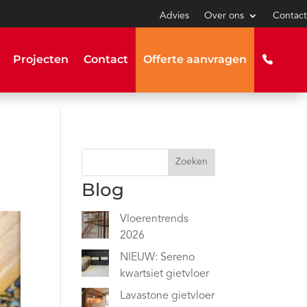
Advies
Over ons
Contact
Projecten
Contact
Offerte aanvragen
Zoeken
Blog
Vloerentrends
2026
NIEUW: Sereno
kwartsiet gietvloer
Lavastone gietvloer