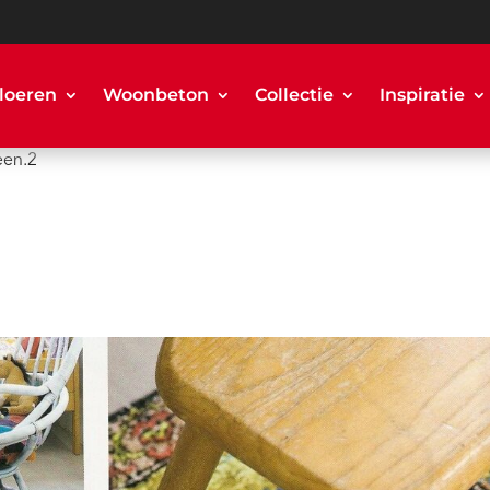
loeren
Woonbeton
Collectie
Inspiratie
een.2