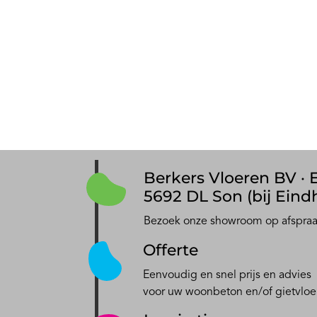
Berkers Vloeren BV · E
5692 DL Son (bij Eind
Bezoek onze showroom op afspra
Offerte
Eenvoudig en snel prijs en advies
voor uw woonbeton en/of gietvloe