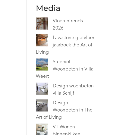
Media
Vloerentrends
2026
Lavastone gietvloer
jaarboek the Art of
Living
Sfeervol
Woonbeton in Villa
Weert
Design woonbeton
villa Schijf
Design
Woonbeton in The
Art of Living
VT Wonen
binnenkijken