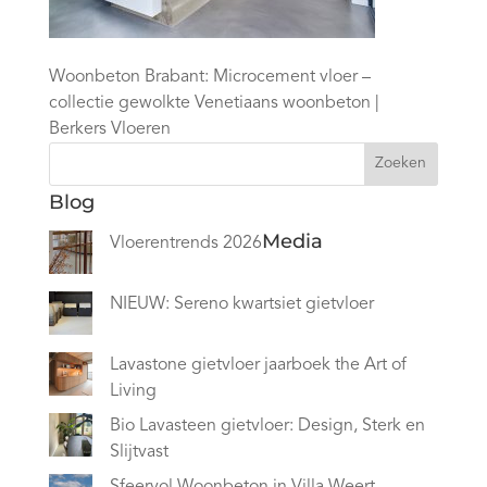
Woonbeton Brabant: Microcement vloer –
collectie gewolkte Venetiaans woonbeton |
Berkers Vloeren
Zoeken
Blog
Media
Vloerentrends 2026
NIEUW: Sereno kwartsiet gietvloer
Lavastone gietvloer jaarboek the Art of
Living
Bio Lavasteen gietvloer: Design, Sterk en
Slijtvast
Sfeervol Woonbeton in Villa Weert