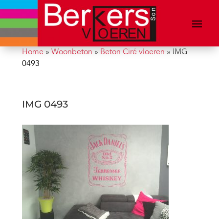
Home
»
Woonbeton
»
Beton Ciré vloeren
»
IMG
0493
IMG 0493