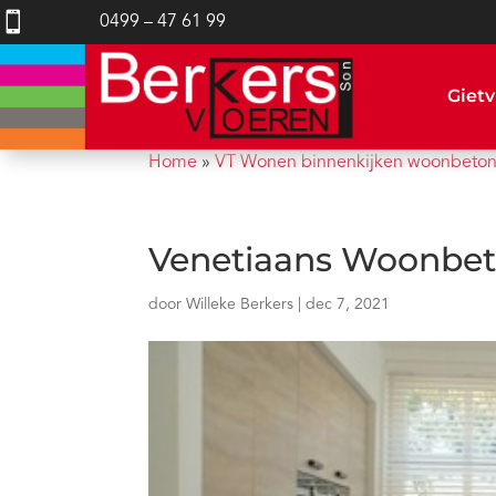

0499 – 47 61 99
Gietv
Home
»
VT Wonen binnenkijken woonbeto
Venetiaans Woonbeto
door
Willeke Berkers
|
dec 7, 2021