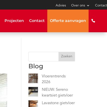
Advies
Over ons
Contact
Projecten
Contact
Offerte aanvragen
Zoeken
Blog
Vloerentrends
2026
NIEUW: Sereno
kwartsiet gietvloer
Lavastone gietvloer