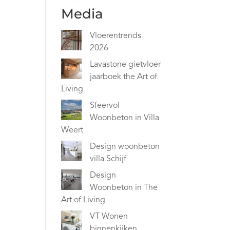
Media
Vloerentrends
2026
Lavastone gietvloer
jaarboek the Art of
Living
Sfeervol
Woonbeton in Villa
Weert
Design woonbeton
villa Schijf
Design
Woonbeton in The
Art of Living
VT Wonen
binnenkijken