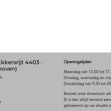
kkersrijt 4403 ·
Openingstijden
hoven)
Maandag van 13.00 tot 17.
ak
D
insdag, woensdag en vrij
Donderdag van 9.30 tot 20
Bezoek onze showroom alti
Er is dan altijd iemand aa
r
gebaseerd op uw situatie