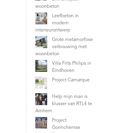
woonbeton
Leefbeton in
modern
interieurontwerp
Grote metamorfose
verbouwing met
woonbeton
Villa Frits Philips in
Eindhoven
Project Camarque
Help mijn man is
klusser van RTL4 te
Arnhem
Project
Gorinchemse