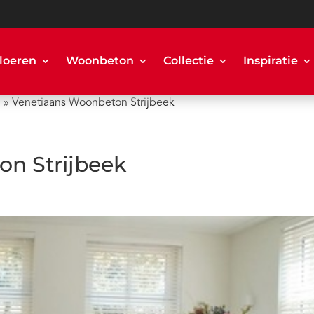
loeren
Woonbeton
Collectie
Inspiratie
n
»
Venetiaans Woonbeton Strijbeek
n Strijbeek