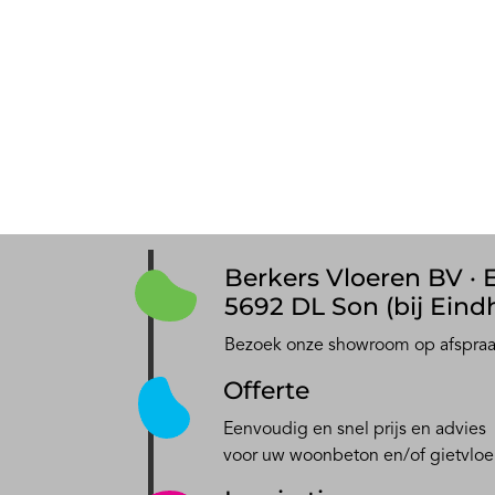
Berkers Vloeren BV · E
5692 DL Son (bij Eind
Bezoek onze showroom op afspra
Offerte
Eenvoudig en snel prijs en advies
voor uw woonbeton en/of gietvloe