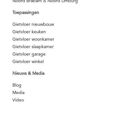
Noord Brabant
&
Noord Limburg
Toepassingen
Gietvloer nieuwbouw
Gietvloer keuken
Gietvloer woonkamer
Gietvloer slaapkamer
Gietvloer garage
Gietvloer winkel
Nieuws & Media
Blog
Media
Video
Voorwaarden en Beleid
Kwaliteit
NOA Afbouwgarantie
Privacy disclamer