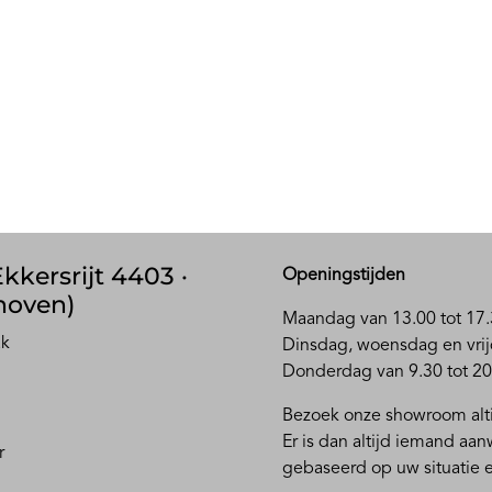
kkersrijt 4403 ·
Openingstijden
hoven)
Maandag van 13.00 tot 17.
ak
D
insdag, woensdag en vrij
Donderdag van 9.30 tot 20
Bezoek onze showroom alti
Er is dan altijd iemand aa
r
gebaseerd op uw situatie