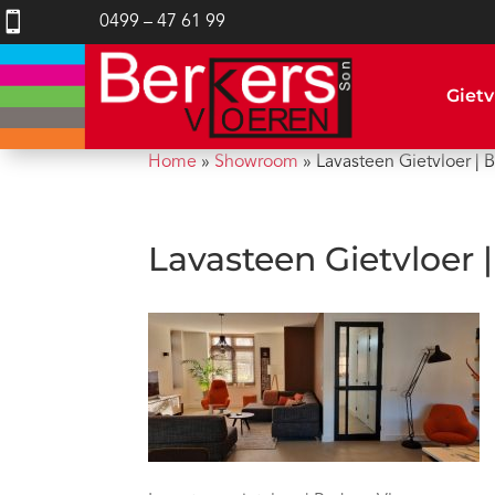

0499 – 47 61 99
Gietv
Home
»
Showroom
»
Lavasteen Gietvloer | 
Lavasteen Gietvloer 