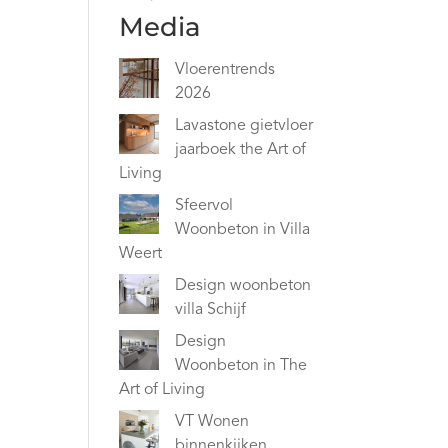
Media
Vloerentrends
2026
Lavastone gietvloer
jaarboek the Art of
Living
Sfeervol
Woonbeton in Villa
Weert
Design woonbeton
villa Schijf
Design
Woonbeton in The
Art of Living
VT Wonen
binnenkijken