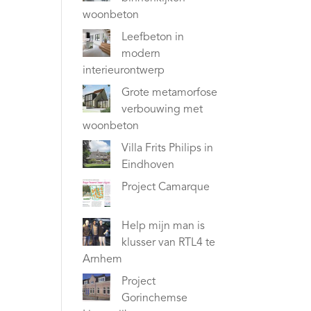
woonbeton
Leefbeton in
modern
interieurontwerp
Grote metamorfose
verbouwing met
woonbeton
Villa Frits Philips in
Eindhoven
Project Camarque
Help mijn man is
klusser van RTL4 te
Arnhem
Project
Gorinchemse