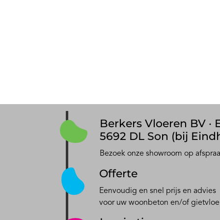
Berkers Vloeren BV · E
5692 DL Son (bij Eind
Bezoek onze showroom op afspra
Offerte
Eenvoudig en snel prijs en advies
voor uw woonbeton en/of gietvloe