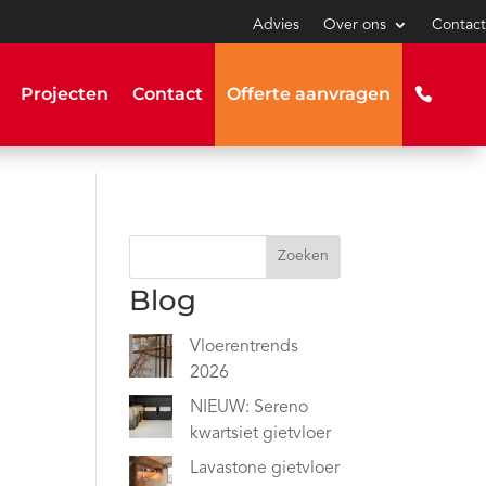
Advies
Over ons
Contact
Projecten
Contact
Offerte aanvragen
Zoeken
Blog
Vloerentrends
2026
NIEUW: Sereno
kwartsiet gietvloer
Lavastone gietvloer