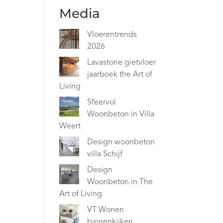
Media
Vloerentrends
2026
Lavastone gietvloer
jaarboek the Art of
Living
Sfeervol
Woonbeton in Villa
Weert
Design woonbeton
villa Schijf
Design
Woonbeton in The
Art of Living
VT Wonen
binnenkijken