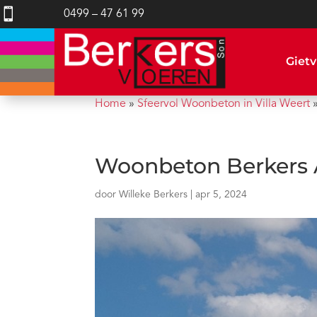

0499 – 47 61 99
Gietv
Home
»
Sfeervol Woonbeton in Villa Weert
Woonbeton Berkers A
door
Willeke Berkers
|
apr 5, 2024