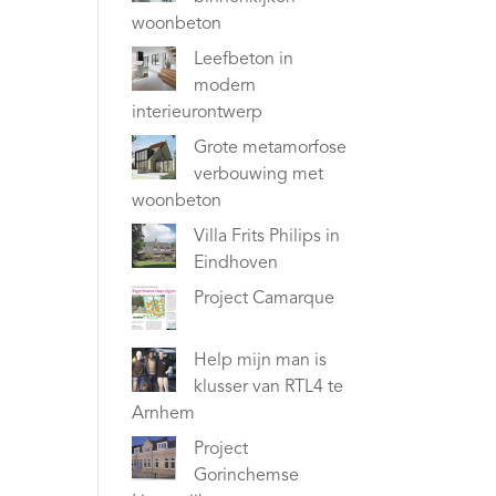
woonbeton
Leefbeton in
modern
interieurontwerp
Grote metamorfose
verbouwing met
woonbeton
Villa Frits Philips in
Eindhoven
Project Camarque
Help mijn man is
klusser van RTL4 te
Arnhem
Project
Gorinchemse