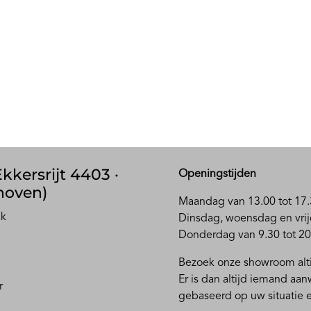
kkersrijt 4403 ·
Openingstijden
hoven)
Maandag van 13.00 tot 17.
ak
D
insdag, woensdag en vrij
Donderdag van 9.30 tot 20
Bezoek onze showroom alti
Er is dan altijd iemand aa
r
gebaseerd op uw situatie