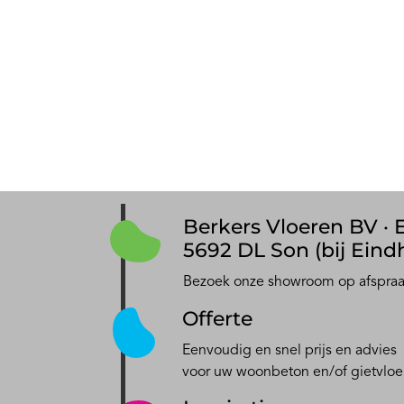
Berkers Vloeren BV · E
5692 DL Son (bij Eind
Bezoek onze showroom op afspra
Offerte
Eenvoudig en snel prijs en advies
voor uw woonbeton en/of gietvloe