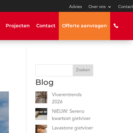
Advies
Over ons
Contact
Projecten
Contact
Offerte aanvragen
Zoeken
Blog
Vloerentrends
2026
NIEUW: Sereno
kwartsiet gietvloer
Lavastone gietvloer