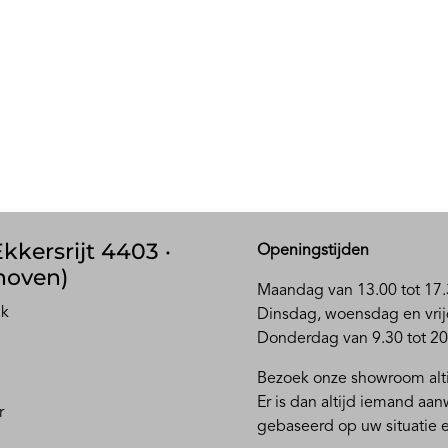
kkersrijt 4403 ·
Openingstijden
hoven)
Maandag van 13.00 tot 17.
ak
D
insdag, woensdag en vrij
Donderdag van 9.30 tot 20
Bezoek onze showroom alti
Er is dan altijd iemand aa
r
gebaseerd op uw situatie