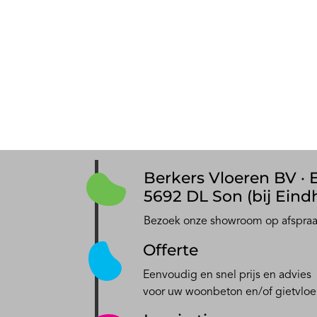
Berkers Vloeren BV · E
5692 DL Son (bij Eind
Bezoek onze showroom op afspra
Offerte
Eenvoudig en snel prijs en advies
voor uw woonbeton en/of gietvloe