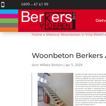

0499 – 47 61 99
Gietv
Home
»
Sfeervol Woonbeton in Villa Weert
Woonbeton Berkers Ar
door
Willeke Berkers
|
apr 5, 2024