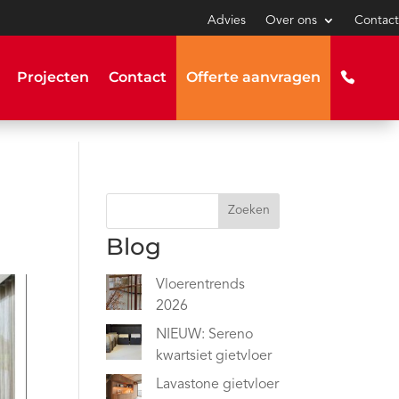
Advies
Over ons
Contact
Projecten
Contact
Offerte aanvragen
Zoeken
Blog
Vloerentrends
2026
NIEUW: Sereno
kwartsiet gietvloer
Lavastone gietvloer