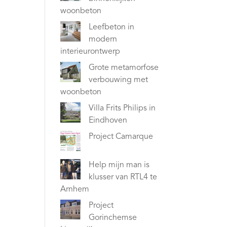
woonbeton
Leefbeton in
modern
interieurontwerp
Grote metamorfose
verbouwing met
woonbeton
Villa Frits Philips in
Eindhoven
Project Camarque
Help mijn man is
klusser van RTL4 te
Arnhem
Project
Gorinchemse