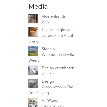
Media
Vloerentrends
2026
Lavastone gietvloer
jaarboek the Art of
Living
Sfeervol
Woonbeton in Villa
Weert
Design woonbeton
villa Schijf
Design
Woonbeton in The
Art of Living
VT Wonen
binnenkijken