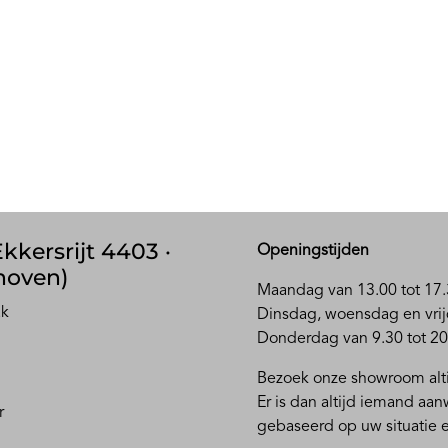
kkersrijt 4403 ·
Openingstijden
hoven)
Maandag van 13.00 tot 17.
ak
D
insdag, woensdag en vrij
Donderdag van 9.30 tot 20
Bezoek onze showroom alti
Er is dan altijd iemand aa
r
gebaseerd op uw situatie