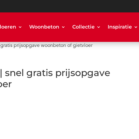
loeren
Woonbeton
Collectie
Inspiratie
 gratis prijsopgave woonbeton of gietvloer
 snel gratis prijsopgave
oer