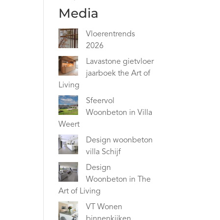
Media
Vloerentrends
2026
Lavastone gietvloer
jaarboek the Art of
Living
Sfeervol
Woonbeton in Villa
Weert
Design woonbeton
villa Schijf
Design
Woonbeton in The
Art of Living
VT Wonen
binnenkijken