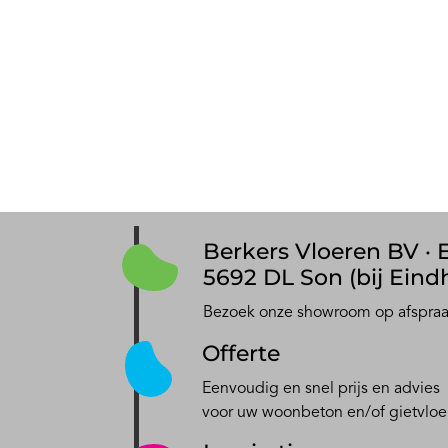
Berkers Vloeren BV · E
5692 DL Son (bij Eind
Bezoek onze showroom op afspra
Offerte
Eenvoudig en snel prijs en advies
voor uw woonbeton en/of gietvloe