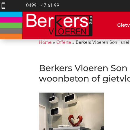

0499 – 47 61 99
Gietv
Home
»
Offerte
»
Berkers Vloeren Son | snel
Berkers Vloeren Son |
woonbeton of gietvl