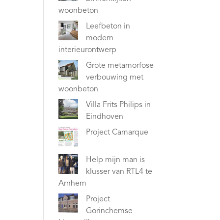
woonbeton
Leefbeton in
modern
interieurontwerp
Grote metamorfose
verbouwing met
woonbeton
Villa Frits Philips in
Eindhoven
Project Camarque
Help mijn man is
klusser van RTL4 te
Arnhem
Project
Gorinchemse