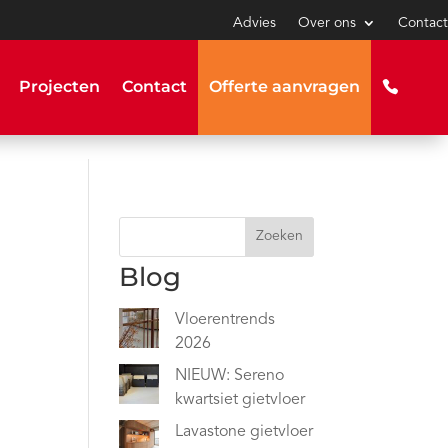
Advies
Over ons
Contact
Projecten
Contact
Offerte aanvragen
Zoeken
Blog
Vloerentrends
2026
NIEUW: Sereno
kwartsiet gietvloer
Lavastone gietvloer