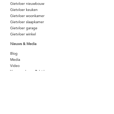
Gietvloer nieuwbouw
Gietvloer keuken
Gietvloer woonkamer
Gietvloer slaapkamer
Gietvloer garage
Gietvloer winkel
Nieuws & Media
Blog
Media
Video
Voorwaarden en Beleid
Kwaliteit
NOA Afbouwgarantie
Privacy disclamer
Privacy beleid
© Berkers Vloeren – Alle rechten voorbehouden