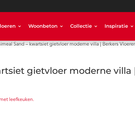
loeren
Woonbeton
Collectie
Inspiratie
imeal Sand – kwartsiet gietvloer moderne villa | Berkers Vloere
tsiet gietvloer moderne villa 