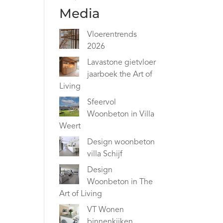
Media
Vloerentrends
2026
Lavastone gietvloer
jaarboek the Art of
Living
Sfeervol
Woonbeton in Villa
Weert
Design woonbeton
villa Schijf
Design
Woonbeton in The
Art of Living
VT Wonen
binnenkijken