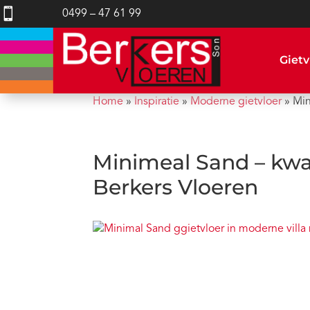

0499 – 47 61 99
Gietv
Home
»
Inspiratie
»
Moderne gietvloer
»
Min
Minimeal Sand – kwar
Berkers Vloeren