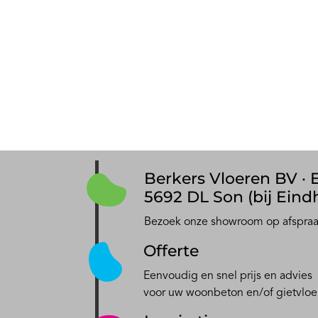
Berkers Vloeren BV · E
5692 DL Son (bij Eind
Bezoek onze showroom op afspra
Offerte
Eenvoudig en snel prijs en advies
voor uw woonbeton en/of gietvloe