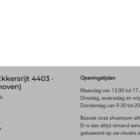
kkersrijt 4403 ·
Openingstijden
hoven)
Maandag van 13.00 tot 17.
ak
D
insdag, woensdag en vrij
Donderdag van 9.30 tot 20
Bezoek onze showroom alti
Er is dan altijd iemand aa
r
gebaseerd op uw situatie