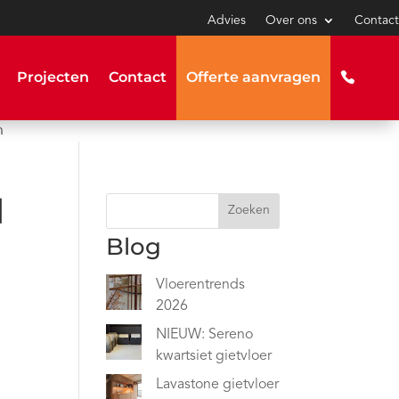
Advies
Over ons
Contact
Projecten
Contact
Offerte aanvragen
n
|
Zoeken
Blog
Vloerentrends
2026
NIEUW: Sereno
kwartsiet gietvloer
Lavastone gietvloer