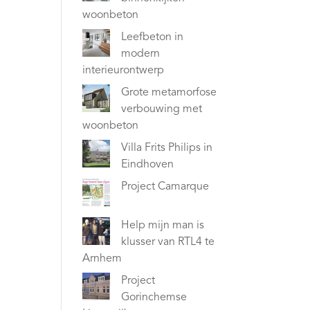
woonbeton
Leefbeton in
modern
interieurontwerp
Grote metamorfose
verbouwing met
woonbeton
Villa Frits Philips in
Eindhoven
Project Camarque
Help mijn man is
klusser van RTL4 te
Arnhem
Project
Gorinchemse