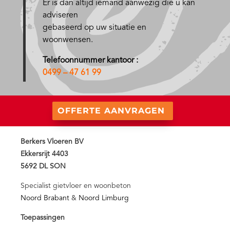
Er is dan altijd iemand aanwezig die u kan
adviseren
gebaseerd op uw situatie en
woonwensen.
Telefoonnummer kantoor :
0499 – 47 61 99
OFFERTE AANVRAGEN
Berkers Vloeren BV
Ekkersrijt 4403
5692 DL SON
Specialist gietvloer en woonbeton
Noord Brabant
&
Noord Limburg
Toepassingen