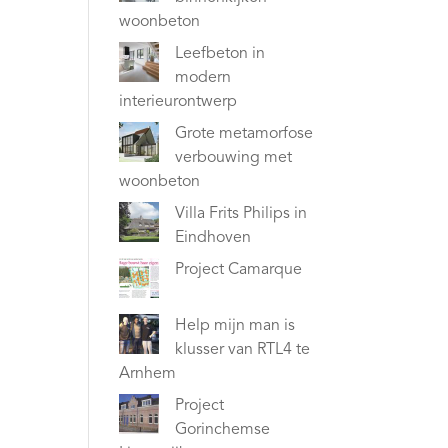
woonbeton
Leefbeton in
modern
interieurontwerp
Grote metamorfose
verbouwing met
woonbeton
Villa Frits Philips in
Eindhoven
Project Camarque
Help mijn man is
klusser van RTL4 te
Arnhem
Project
Gorinchemse