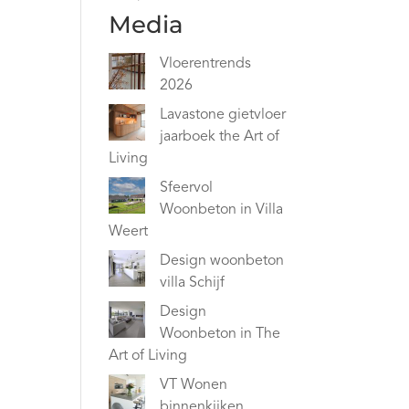
Media
Vloerentrends
2026
Lavastone gietvloer
jaarboek the Art of
Living
Sfeervol
Woonbeton in Villa
Weert
Design woonbeton
villa Schijf
Design
Woonbeton in The
Art of Living
VT Wonen
binnenkijken