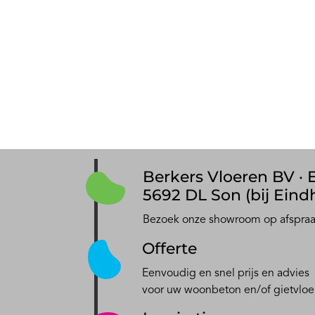
Berkers Vloeren BV · E
5692 DL Son (bij Eind
Bezoek onze showroom op afspra
Offerte
Eenvoudig en snel prijs en advies
voor uw woonbeton en/of gietvloe