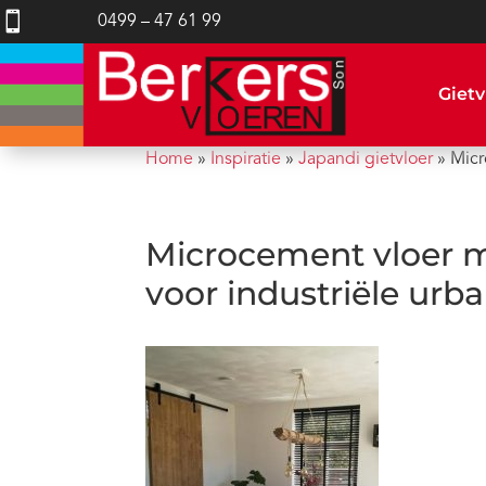

0499 – 47 61 99
Gietv
Home
»
Inspiratie
»
Japandi gietvloer
»
Micr
Microcement vloer me
voor industriële urba