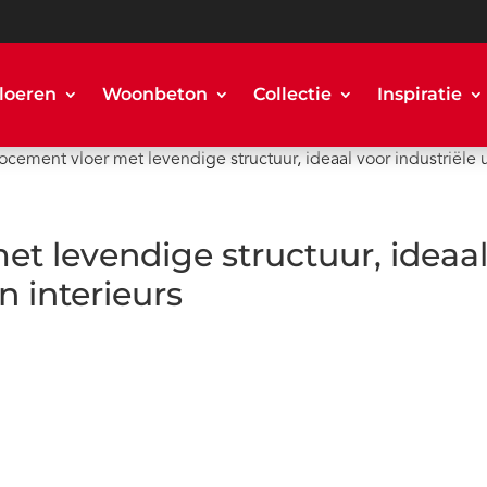
loeren
Woonbeton
Collectie
Inspiratie
ocement vloer met levendige structuur, ideaal voor industriële u
t levendige structuur, ideaa
n interieurs