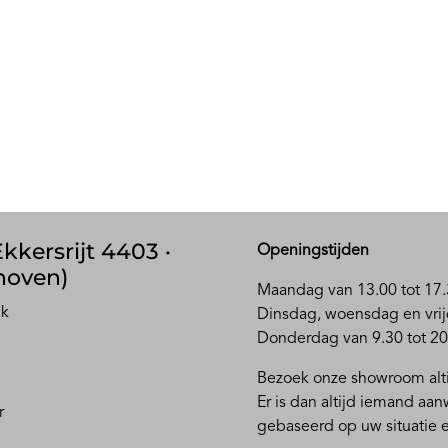
kkersrijt 4403 ·
Openingstijden
hoven)
Maandag van 13.00 tot 17.
ak
D
insdag, woensdag en vrij
Donderdag van 9.30 tot 20
Bezoek onze showroom alti
Er is dan altijd iemand aa
r
gebaseerd op uw situatie