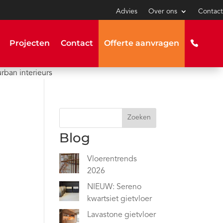
Advies
Over ons
Contact
Projecten
Contact
Offerte aanvragen
rban interieurs
l
Zoeken
Blog
Vloerentrends
2026
NIEUW: Sereno
kwartsiet gietvloer
Lavastone gietvloer