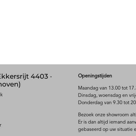
kkersrijt 4403 ·
Openingstijden
hoven)
Maandag van 13.00 tot 17.
ak
D
insdag, woensdag en vrij
Donderdag van 9.30 tot 20
Bezoek onze showroom alti
Er is dan altijd iemand aa
r
gebaseerd op uw situatie