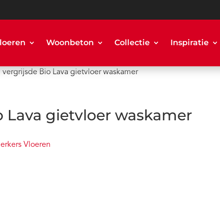
loeren
Woonbeton
Collectie
Inspiratie
l vergrijsde Bio Lava gietvloer waskamer
io Lava gietvloer waskamer