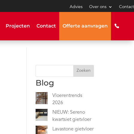
Advies
Over ons
Contact
Projecten
Contact
Offerte aanvragen
Zoeken
Blog
Vloerentrends
2026
NIEUW: Sereno
kwartsiet gietvloer
Lavastone gietvloer