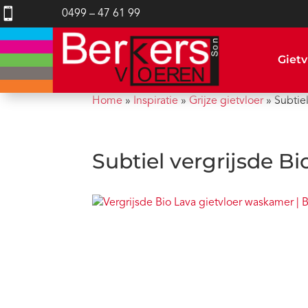

0499 – 47 61 99
Gietv
Home
»
Inspiratie
»
Grijze gietvloer
»
Subtie
Subtiel vergrijsde B