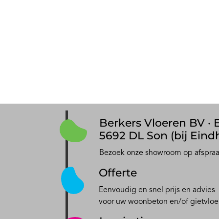
Berkers Vloeren BV · E
5692 DL Son (bij Eind
Bezoek onze showroom op afspra
Offerte
Eenvoudig en snel prijs en advies
voor uw woonbeton en/of gietvloe