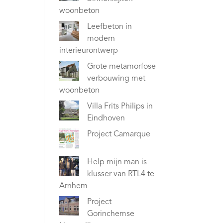
woonbeton
Leefbeton in
modern
interieurontwerp
Grote metamorfose
verbouwing met
woonbeton
Villa Frits Philips in
Eindhoven
Project Camarque
Help mijn man is
klusser van RTL4 te
Arnhem
Project
Gorinchemse