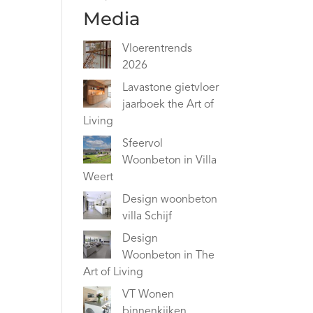
Media
Vloerentrends
2026
Lavastone gietvloer
jaarboek the Art of
Living
Sfeervol
Woonbeton in Villa
Weert
Design woonbeton
villa Schijf
Design
Woonbeton in The
Art of Living
VT Wonen
binnenkijken