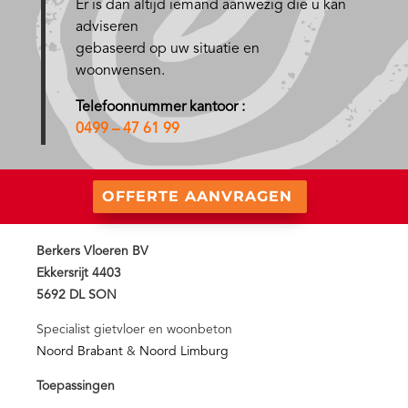
Er is dan altijd iemand aanwezig die u kan
adviseren
gebaseerd op uw situatie en
woonwensen.
Telefoonnummer kantoor :
0499 – 47 61 99
OFFERTE AANVRAGEN
Berkers Vloeren BV
Ekkersrijt 4403
5692 DL SON
Specialist gietvloer en woonbeton
Noord Brabant
&
Noord Limburg
Toepassingen