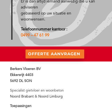
Er is dan altijd iemand aanwezig die u kan
adviseren
gebaseerd op uw situatie en
woonwensen.
Telefoonnummer kantoor :
0499 – 47 61 99
OFFERTE AANVRAGEN
Berkers Vloeren BV
Ekkersrijt 4403
5692 DL SON
Specialist gietvloer en woonbeton
Noord Brabant
&
Noord Limburg
Toepassingen