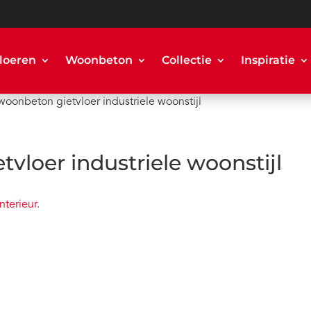
loeren
Woonbeton
Collectie
Inspiratie
 woonbeton gietvloer industriele woonstijl
tvloer industriele woonstijl