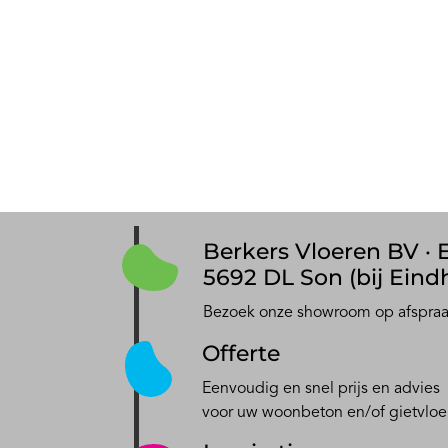
Berkers Vloeren BV · E
5692 DL Son (bij Eind
Bezoek onze showroom op afspra
Offerte
Eenvoudig en snel prijs en advies
voor uw woonbeton en/of gietvloe