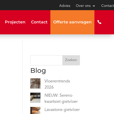
Advies
Over ons
Contact
Projecten
Contact
Offerte aanvragen
Zoeken
Blog
Vloerentrends
2026
NIEUW: Sereno
kwartsiet gietvloer
Lavastone gietvloer