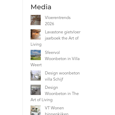
Media
Vloerentrends
2026
Lavastone gietvloer
jaarboek the Art of
Living
Sfeervol
Woonbeton in Villa
Weert
Design woonbeton
villa Schijf
Design
Woonbeton in The
Art of Living
VT Wonen
binnenkijken