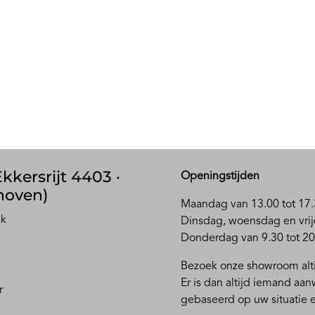
kkersrijt 4403 ·
Openingstijden
hoven)
Maandag van 13.00 tot 17.
ak
D
insdag, woensdag en vrij
Donderdag van 9.30 tot 20
Bezoek onze showroom alti
Er is dan altijd iemand aa
r
gebaseerd op uw situatie