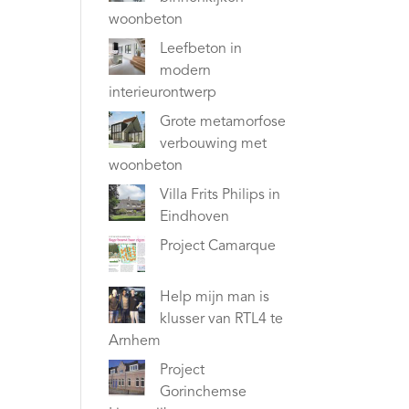
woonbeton
Leefbeton in
modern
interieurontwerp
Grote metamorfose
verbouwing met
woonbeton
Villa Frits Philips in
Eindhoven
Project Camarque
Help mijn man is
klusser van RTL4 te
Arnhem
Project
Gorinchemse