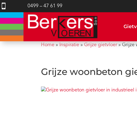

0499 – 47 61 99
Gietv
Home
»
Inspiratie
»
Grijze gietvloer
»
Grijze
Grijze woonbeton gie