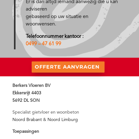
Er is dan altijd iemand aanwezig die u kan
adviseren
gebaseerd op uw situatie en
woonwensen.
Telefoonnummer kantoor :
0499 – 47 61 99
OFFERTE AANVRAGEN
Berkers Vloeren BV
Ekkersrijt 4403
5692 DL SON
Specialist gietvloer en woonbeton
Noord Brabant
&
Noord Limburg
Toepassingen