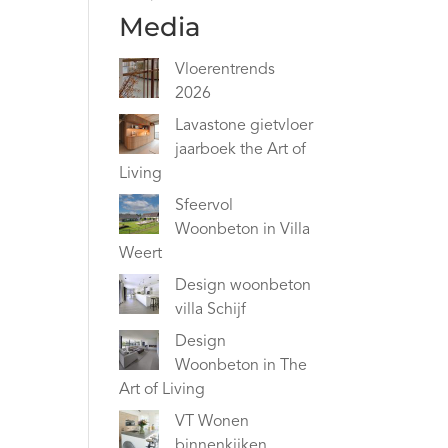
Media
Vloerentrends
2026
Lavastone gietvloer
jaarboek the Art of
Living
Sfeervol
Woonbeton in Villa
Weert
Design woonbeton
villa Schijf
Design
Woonbeton in The
Art of Living
VT Wonen
binnenkijken