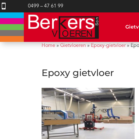

0499 – 47 61 99
Gietv
Home
»
Gietvloeren
»
Epoxy-gietvloer
»
Epo
Epoxy gietvloer