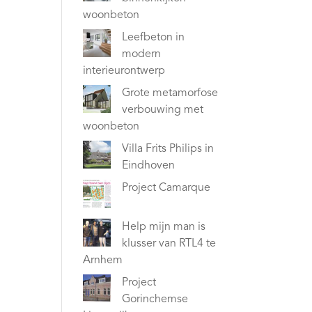
woonbeton
Leefbeton in
modern
interieurontwerp
Grote metamorfose
verbouwing met
woonbeton
Villa Frits Philips in
Eindhoven
Project Camarque
Help mijn man is
klusser van RTL4 te
Arnhem
Project
Gorinchemse