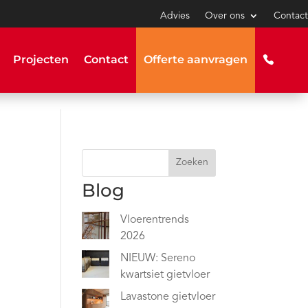
Advies
Over ons
Contact
Projecten
Contact
Offerte aanvragen
Zoeken
Blog
Vloerentrends
2026
NIEUW: Sereno
kwartsiet gietvloer
Lavastone gietvloer