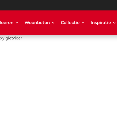
loeren
Woonbeton
Collectie
Inspiratie
xy gietvloer