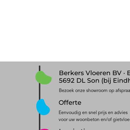
Berkers Vloeren BV · E
5692 DL Son (bij Eind
Bezoek onze showroom op afspra
Offerte
Eenvoudig en snel prijs en advies
voor uw woonbeton en/of gietvloe