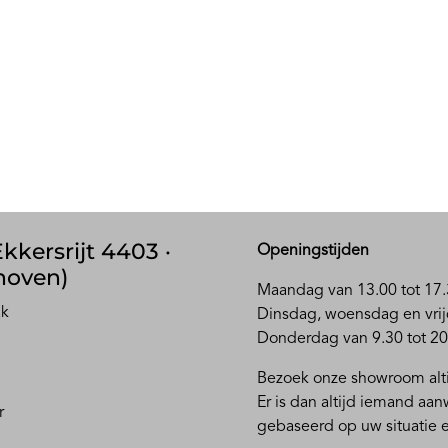
kkersrijt 4403 ·
Openingstijden
hoven)
Maandag van 13.00 tot 17.
ak
D
insdag, woensdag en vrij
Donderdag van 9.30 tot 20
Bezoek onze showroom alti
Er is dan altijd iemand aa
r
gebaseerd op uw situatie