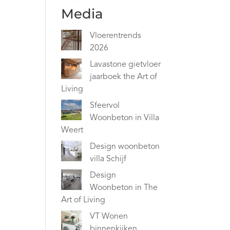
Media
Vloerentrends
2026
Lavastone gietvloer
jaarboek the Art of
Living
Sfeervol
Woonbeton in Villa
Weert
Design woonbeton
villa Schijf
Design
Woonbeton in The
Art of Living
VT Wonen
binnenkijken