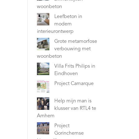
woonbeton
Leefbeton in
modern
interieurontwerp
Grote metamorfose
verbouwing met
woonbeton
Villa Frits Philips in
Eindhoven
Project Camarque
Help mijn man is
klusser van RTL4 te
Arnhem
Project
Gorinchemse