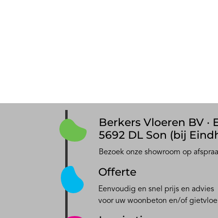
Berkers Vloeren BV · E
5692 DL Son (bij Eind
Bezoek onze showroom op afspra
Offerte
Eenvoudig en snel prijs en advies
voor uw woonbeton en/of gietvloe