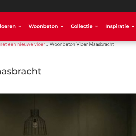
loeren
Woonbeton
Collectie
Inspiratie
met een nieuwe vloer
»
Woonbeton Vloer Maasbracht
asbracht