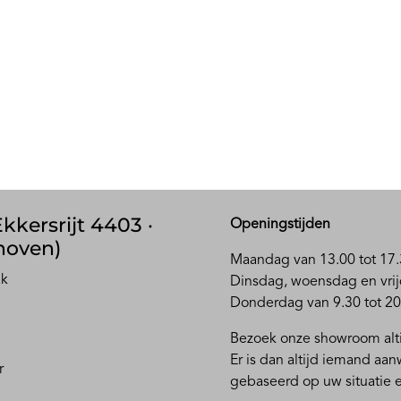
kkersrijt 4403 ·
Openingstijden
hoven)
Maandag van 13.00 tot 17.
ak
D
insdag, woensdag en vrij
Donderdag van 9.30 tot 20
Bezoek onze showroom alti
Er is dan altijd iemand aa
r
gebaseerd op uw situatie