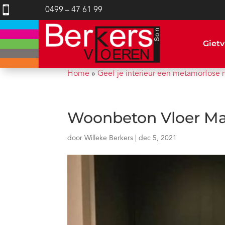

0499 – 47 61 99
Gietv
Home
»
Geef je interieur een metamorfose 
Woonbeton Vloer Ma
door
Willeke Berkers
|
dec 5, 2021