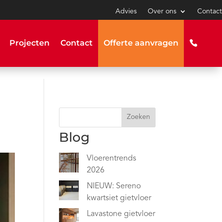
Advies
Over ons
Contact
Projecten
Contact
Offerte aanvragen
Zoeken
Blog
Vloerentrends
2026
NIEUW: Sereno
kwartsiet gietvloer
Lavastone gietvloer