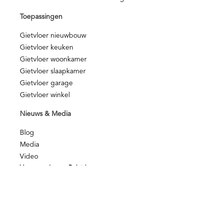
Toepassingen
Gietvloer nieuwbouw
Gietvloer keuken
Gietvloer woonkamer
Gietvloer slaapkamer
Gietvloer garage
Gietvloer winkel
Nieuws & Media
Blog
Media
Video
Voorwaarden en Beleid
Kwaliteit
NOA Afbouwgarantie
Privacy disclamer