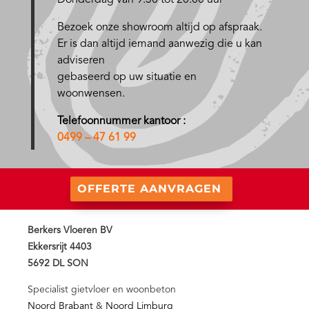
Donderdag van 9.30 tot 20.00 uur
Bezoek onze showroom altijd op afspraak.
Er is dan altijd iemand aanwezig die u kan
adviseren
gebaseerd op uw situatie en
woonwensen.
Telefoonnummer kantoor :
0499 – 47 61 99
OFFERTE AANVRAGEN
Berkers Vloeren BV
Ekkersrijt 4403
5692 DL SON
Specialist gietvloer en woonbeton
Noord Brabant
&
Noord Limburg