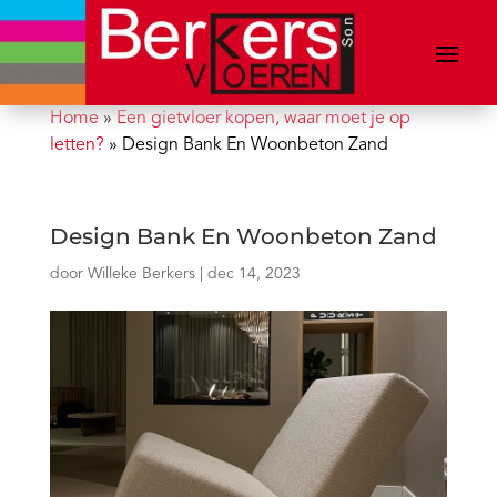
Home
»
Een gietvloer kopen, waar moet je op
letten?
»
Design Bank En Woonbeton Zand
Design Bank En Woonbeton Zand
door
Willeke Berkers
|
dec 14, 2023