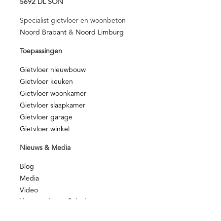
5692 DL SON
Specialist gietvloer en woonbeton
Noord Brabant
&
Noord Limburg
Toepassingen
Gietvloer nieuwbouw
Gietvloer keuken
Gietvloer woonkamer
Gietvloer slaapkamer
Gietvloer garage
Gietvloer winkel
Nieuws & Media
Blog
Media
Video
Voorwaarden en Beleid
Kwaliteit