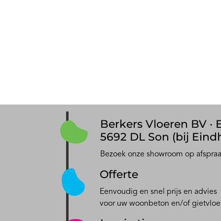
Berkers Vloeren BV · E
5692 DL Son (bij Eind
Bezoek onze showroom op afspra
Offerte
Eenvoudig en snel prijs en advies
voor uw woonbeton en/of gietvloe