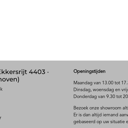
kkersrijt 4403 ·
Openingstijden
hoven)
Maandag van 13.00 tot 17.
ak
D
insdag, woensdag en vrij
Donderdag van 9.30 tot 20
Bezoek onze showroom alti
Er is dan altijd iemand aa
r
gebaseerd op uw situatie