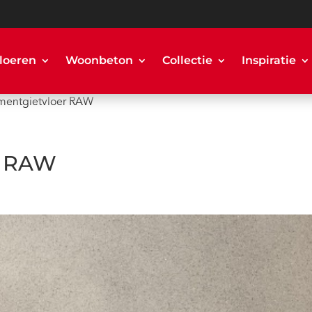
loeren
Woonbeton
Collectie
Inspiratie
mentgietvloer RAW
r RAW