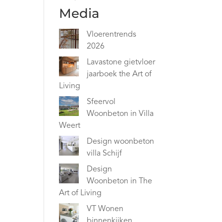
Media
Vloerentrends
2026
Lavastone gietvloer
jaarboek the Art of
Living
Sfeervol
Woonbeton in Villa
Weert
Design woonbeton
villa Schijf
Design
Woonbeton in The
Art of Living
VT Wonen
binnenkijken