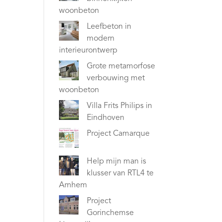
woonbeton
Leefbeton in
modern
interieurontwerp
Grote metamorfose
verbouwing met
woonbeton
Villa Frits Philips in
Eindhoven
Project Camarque
Help mijn man is
klusser van RTL4 te
Arnhem
Project
Gorinchemse