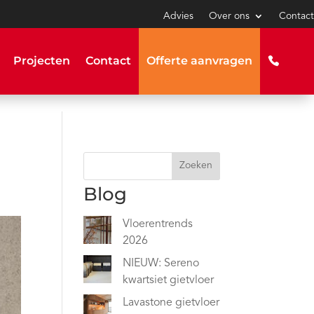
Advies
Over ons
Contact
Projecten
Contact
Offerte aanvragen
Zoeken
Blog
Vloerentrends
2026
NIEUW: Sereno
kwartsiet gietvloer
Lavastone gietvloer