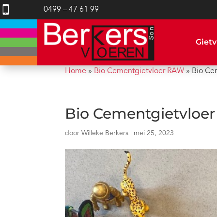

0499 – 47 61 99
Gietv
Home
»
Bio Cementgietvloer RAW
»
Bio Ce
Bio Cementgietvloe
door
Willeke Berkers
|
mei 25, 2023