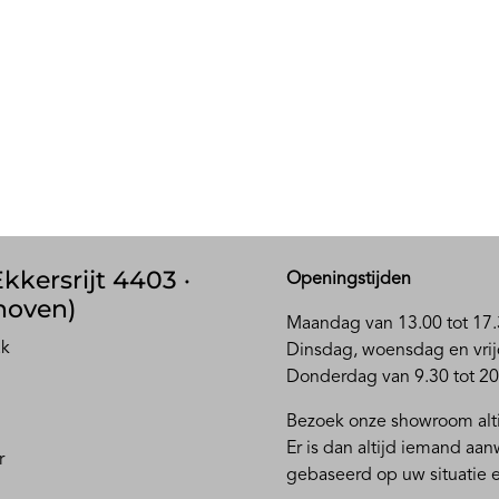
kkersrijt 4403 ·
Openingstijden
hoven)
Maandag van 13.00 tot 17.
ak
D
insdag, woensdag en vrij
Donderdag van 9.30 tot 20
Bezoek onze showroom alti
Er is dan altijd iemand aa
r
gebaseerd op uw situatie