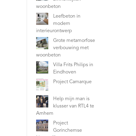
woonbeton
Leefbeton in
modern
interieurontwerp
Grote metamorfose
verbouwing met
woonbeton
Villa Frits Philips in
Eindhoven
Project Camarque
Help mijn man is
klusser van RTL4 te
Arnhem
Project
Gorinchemse