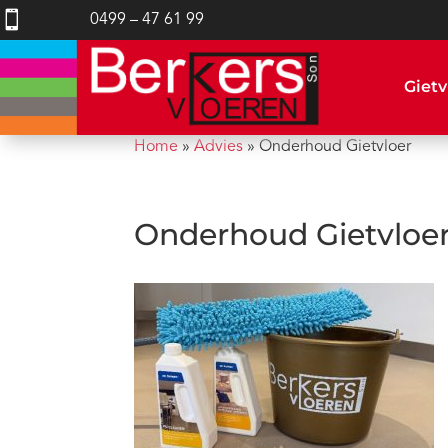

0499 – 47 61 99
Gietv
Home
»
Advies
»
Onderhoud Gietvloer
Onderhoud Gietvloe