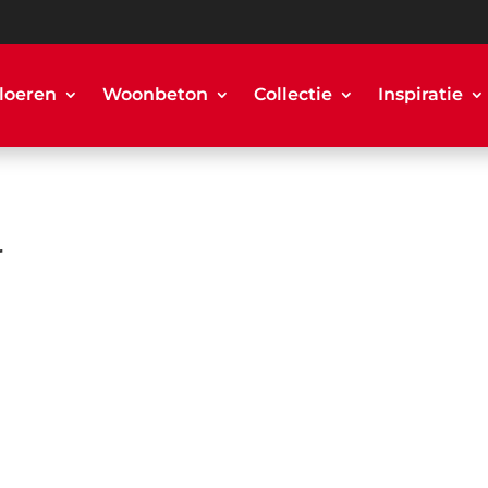
loeren
Woonbeton
Collectie
Inspiratie
r