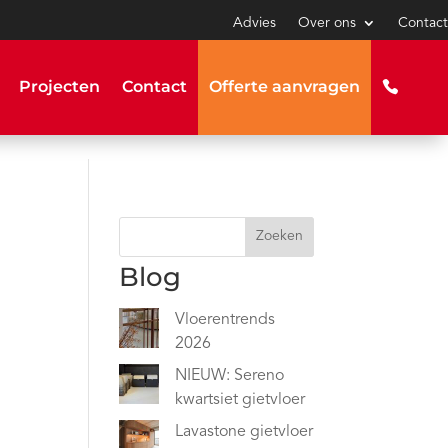
Advies
Over ons
Contact
Projecten
Contact
Offerte aanvragen
Zoeken
Blog
Vloerentrends
2026
NIEUW: Sereno
kwartsiet gietvloer
Lavastone gietvloer