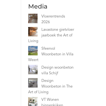
Media
Vloerentrends
2026
Lavastone gietvloer
jaarboek the Art of
Living
Sfeervol
Woonbeton in Villa
Weert
Design woonbeton
villa Schijf
Design
Woonbeton in The
Art of Living
VT Wonen
binnenkijken