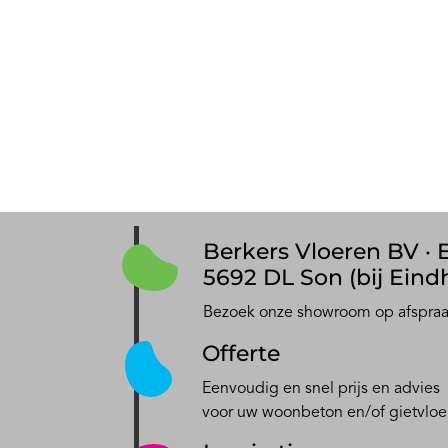
Berkers Vloeren BV · E
5692 DL Son (bij Eind
Bezoek onze showroom op afspra
Offerte
Eenvoudig en snel prijs en advies
voor uw woonbeton en/of gietvloe