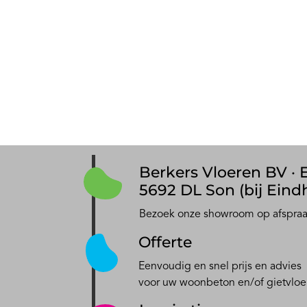
Berkers Vloeren BV · E
5692 DL Son (bij Eind
Bezoek onze showroom op afspra
Offerte
Eenvoudig en snel prijs en advies
voor uw woonbeton en/of gietvloe