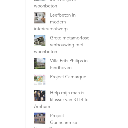
woonbeton
Leefbeton in
modern
interieurontwerp
Grote metamorfose
verbouwing met
woonbeton
Villa Frits Philips in
Eindhoven
Project Camarque
Help mijn man is
klusser van RTL4 te
Arnhem
Project
Gorinchemse