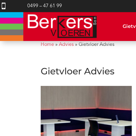

0499 – 47 61 99
Gietv
Home
»
Advies
»
Gietvloer Advies
Gietvloer Advies