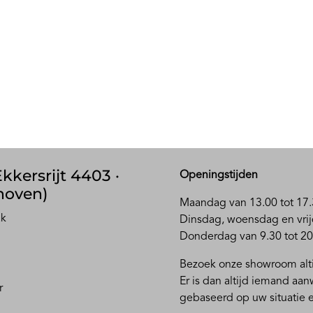
kkersrijt 4403 ·
Openingstijden
hoven)
Maandag van 13.00 tot 17.
ak
D
insdag, woensdag en vrij
Donderdag van 9.30 tot 20
Bezoek onze showroom alti
Er is dan altijd iemand aa
r
gebaseerd op uw situatie