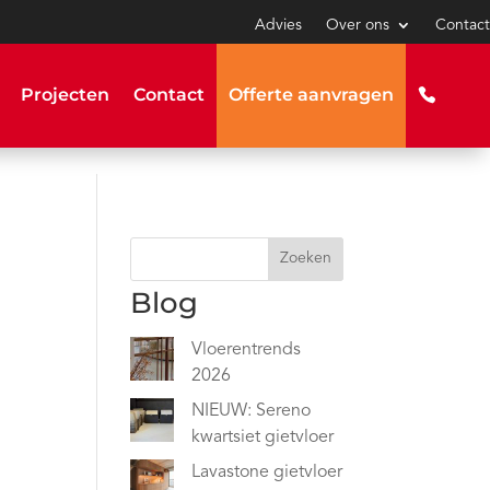
Advies
Over ons
Contact
Projecten
Contact
Offerte aanvragen
Zoeken
Blog
Vloerentrends
2026
NIEUW: Sereno
kwartsiet gietvloer
Lavastone gietvloer