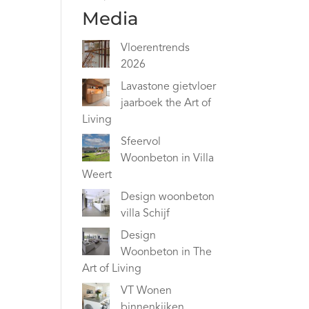
Media
Vloerentrends
2026
Lavastone gietvloer
jaarboek the Art of
Living
Sfeervol
Woonbeton in Villa
Weert
Design woonbeton
villa Schijf
Design
Woonbeton in The
Art of Living
VT Wonen
binnenkijken