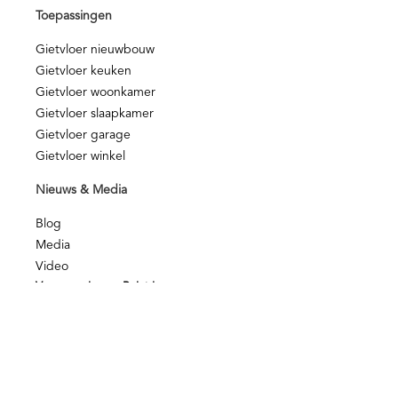
Toepassingen
Gietvloer nieuwbouw
Gietvloer keuken
Gietvloer woonkamer
Gietvloer slaapkamer
Gietvloer garage
Gietvloer winkel
Nieuws & Media
Blog
Media
Video
Voorwaarden en Beleid
Kwaliteit
NOA Afbouwgarantie
Privacy disclamer
Privacy beleid