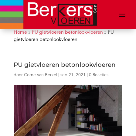
Home
»
PU gietvloeren betonlookvloeren
»
PU
gietvloeren betonlookvloeren
PU gietvloeren betonlookvloeren
door
Corne van Berkel
|
sep 21, 2021
|
0 Reacties