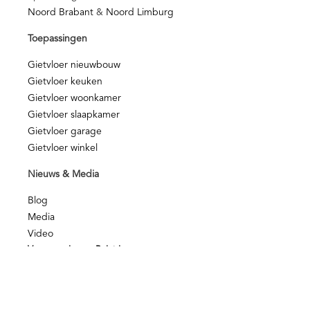
Noord Brabant
&
Noord Limburg
Toepassingen
Gietvloer nieuwbouw
Gietvloer keuken
Gietvloer woonkamer
Gietvloer slaapkamer
Gietvloer garage
Gietvloer winkel
Nieuws & Media
Blog
Media
Video
Voorwaarden en Beleid
Kwaliteit
NOA Afbouwgarantie
Privacy disclamer