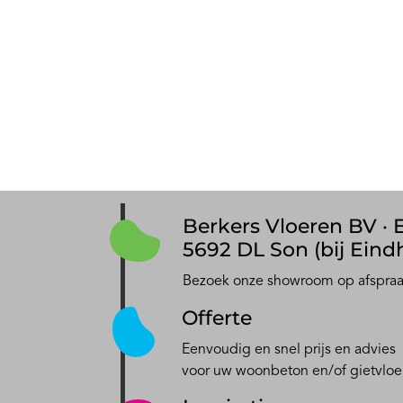
Berkers Vloeren BV · E
5692 DL Son (bij Eind
Bezoek onze showroom op afspra
Offerte
Eenvoudig en snel prijs en advies
voor uw woonbeton en/of gietvloe