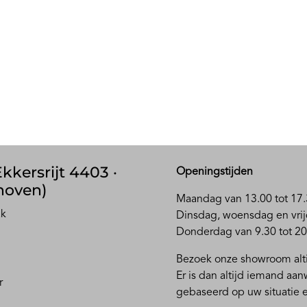
kkersrijt 4403 ·
Openingstijden
hoven)
Maandag van 13.00 tot 17.
ak
D
insdag, woensdag en vrij
Donderdag van 9.30 tot 20
Bezoek onze showroom alti
Er is dan altijd iemand aa
r
gebaseerd op uw situatie