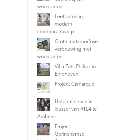
woonbeton
Leefbeton in
modern
interieurontwerp
Grote metamorfose
verbouwing met
woonbeton
Villa Frits Philips in
Eindhoven
Project Camarque
Help mijn man is
klusser van RTL4 te
Arnhem
Project
Gorinchemse