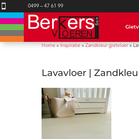

0499 – 47 61 99
Gietv
Home
»
Inspiratie
»
Zandkleur gietvloer
»
La
Lavavloer | Zandkleu