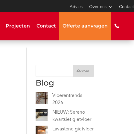
Advies
Over ons
Contact
Projecten
Contact
Offerte aanvragen
Zoeken
Blog
Vloerentrends
2026
NIEUW: Sereno
kwartsiet gietvloer
Lavastone gietvloer