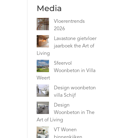
Media
Vloerentrends
2026
Lavastone gietvloer
jaarboek the Art of
Living
Sfeervol
Woonbeton in Villa
Weert
Design woonbeton
villa Schijf
Design
Woonbeton in The
Art of Living
VT Wonen
binnenkijken