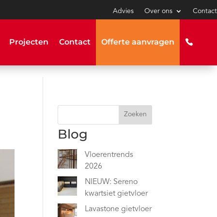
Advies
Over ons
Contact
Projecten
Contact
Offerte aanvragen
Zoeken
Blog
Vloerentrends
2026
NIEUW: Sereno
kwartsiet gietvloer
Lavastone gietvloer