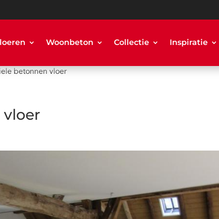
loeren
Woonbeton
Collectie
Inspiratie
iele betonnen vloer
 vloer