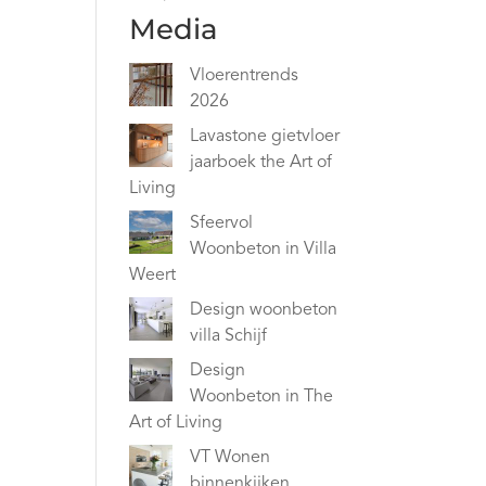
Media
Vloerentrends
2026
Lavastone gietvloer
jaarboek the Art of
Living
Sfeervol
Woonbeton in Villa
Weert
Design woonbeton
villa Schijf
Design
Woonbeton in The
Art of Living
VT Wonen
binnenkijken