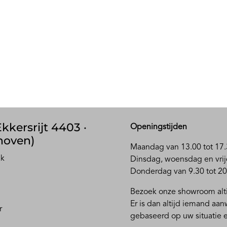
kkersrijt 4403 ·
Openingstijden
hoven)
Maandag van 13.00 tot 17.
ak
D
insdag, woensdag en vrij
Donderdag van 9.30 tot 20
Bezoek onze showroom alti
Er is dan altijd iemand aa
r
gebaseerd op uw situatie