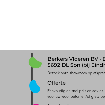
Berkers Vloeren BV · E
5692 DL Son (bij Eind
Bezoek onze showroom op afspra
Offerte
Eenvoudig en snel prijs en advies
voor uw woonbeton en/of gietvloe