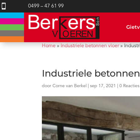

0499 – 47 61 99
Gietv
Home
»
Industriele betonnen vloer
»
Industr
Industriele betonnen
door
Corne van Berkel
|
sep 17, 2021
|
0 Reacties