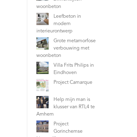
woonbeton
Leefbeton in
modern
interieurontwerp
Grote metamorfose
verbouwing met
woonbeton
Villa Frits Philips in
Eindhoven
Project Camarque
Help mijn man is
klusser van RTL4 te
Arnhem
Project
Gorinchemse