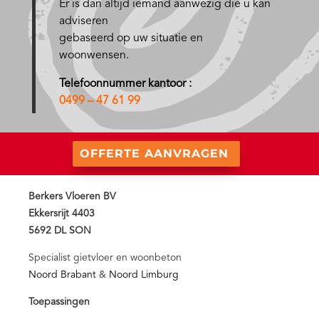
Er is dan altijd iemand aanwezig die u kan
adviseren
gebaseerd op uw situatie en
woonwensen.
Telefoonnummer kantoor :
0499 – 47 61 99
OFFERTE AANVRAGEN
Berkers Vloeren BV
Ekkersrijt 4403
5692 DL SON
Specialist gietvloer en woonbeton
Noord Brabant
&
Noord Limburg
Toepassingen