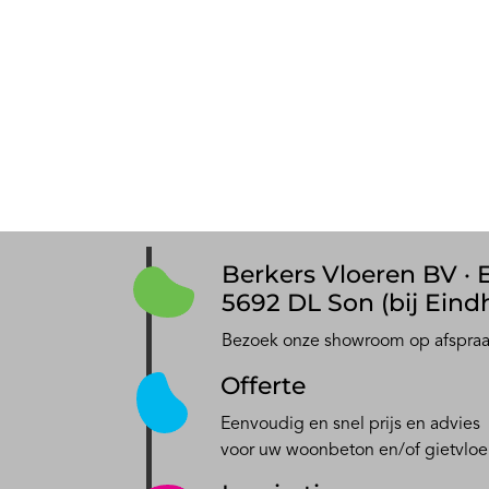
Berkers Vloeren BV · E
5692 DL Son (bij Eind
Bezoek onze showroom op afspra
Offerte
Eenvoudig en snel prijs en advies
voor uw woonbeton en/of gietvloe