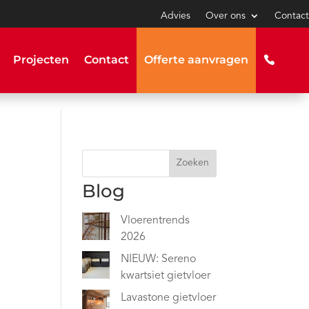
Advies
Over ons
Contact
Projecten
Contact
Offerte aanvragen
Zoeken
Blog
Vloerentrends
2026
NIEUW: Sereno
kwartsiet gietvloer
Lavastone gietvloer