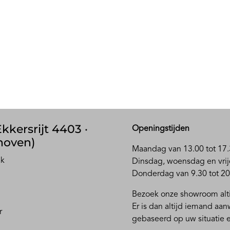
kkersrijt 4403 ·
Openingstijden
hoven)
Maandag van 13.00 tot 17.
ak
D
insdag, woensdag en vrij
Donderdag van 9.30 tot 20
Bezoek onze showroom alti
Er is dan altijd iemand aa
r
gebaseerd op uw situatie