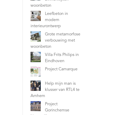
woonbeton
Leefbeton in
modern
interieurontwerp
Grote metamorfose
verbouwing met
woonbeton
Villa Frits Philips in
Eindhoven
Project Camarque
Help mijn man is
klusser van RTL4 te
Arnhem
Project
Gorinchemse