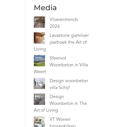
Media
Vloerentrends
2026
Lavastone gietvloer
jaarboek the Art of
Living
Sfeervol
Woonbeton in Villa
Weert
Design woonbeton
villa Schijf
Design
Woonbeton in The
Art of Living
VT Wonen
binnenkijken