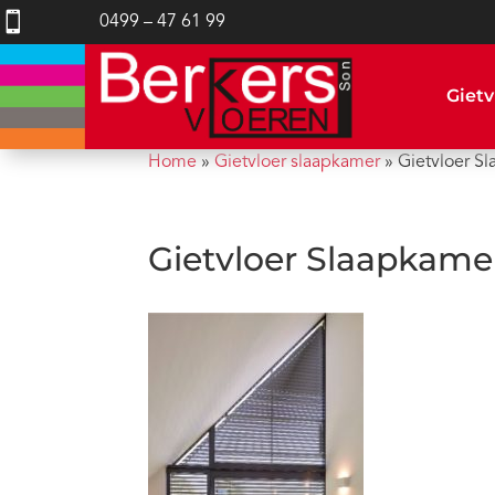

0499 – 47 61 99
Gietv
Home
»
Gietvloer slaapkamer
»
Gietvloer S
Gietvloer Slaapkame