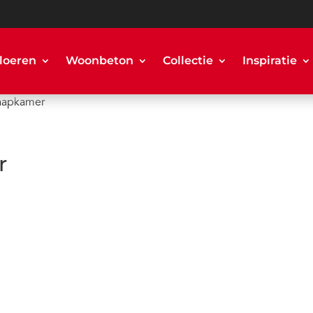
loeren
Woonbeton
Collectie
Inspiratie
laapkamer
r