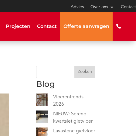
Advies
Over ons
Contact
Projecten
Contact
Offerte aanvragen
Zoeken
Blog
Vloerentrends
2026
NIEUW: Sereno
kwartsiet gietvloer
Lavastone gietvloer