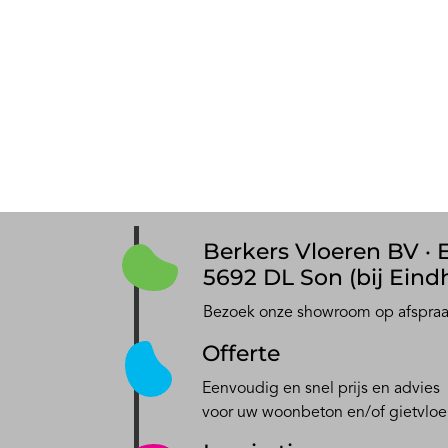
Berkers Vloeren BV · E
5692 DL Son (bij Eind
Bezoek onze showroom op afspra
Offerte
Eenvoudig en snel prijs en advies
voor uw woonbeton en/of gietvloe