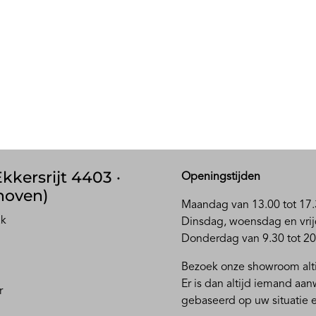
kkersrijt 4403 ·
Openingstijden
hoven)
Maandag van 13.00 tot 17.
ak
D
insdag, woensdag en vrij
Donderdag van 9.30 tot 20
Bezoek onze showroom alti
Er is dan altijd iemand aa
r
gebaseerd op uw situatie