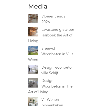
Media
Vloerentrends
2026
Lavastone gietvloer
jaarboek the Art of
Living
Sfeervol
Woonbeton in Villa
Weert
Design woonbeton
villa Schijf
Design
Woonbeton in The
Art of Living
VT Wonen
binnenkijken