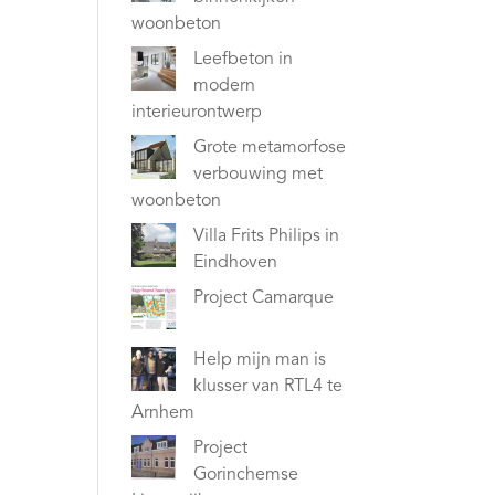
woonbeton
Leefbeton in
modern
interieurontwerp
Grote metamorfose
verbouwing met
woonbeton
Villa Frits Philips in
Eindhoven
Project Camarque
Help mijn man is
klusser van RTL4 te
Arnhem
Project
Gorinchemse