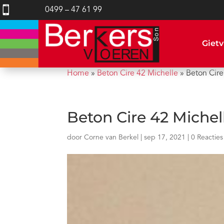

0499 – 47 61 99
Gietv
Home
»
Beton Cire 42 Michelle
»
Beton Cire
Beton Cire 42 Michel
door
Corne van Berkel
|
sep 17, 2021
|
0 Reacties