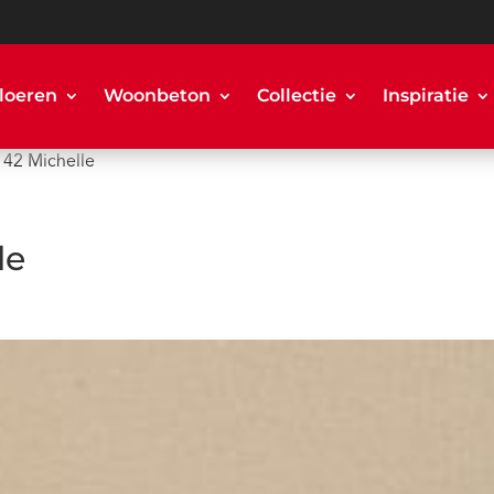
loeren
Woonbeton
Collectie
Inspiratie
 42 Michelle
le