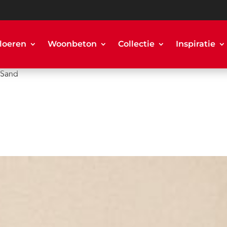
loeren
Woonbeton
Collectie
Inspiratie
 Sand