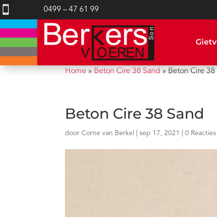

0499 – 47 61 99
Gietv
Home
»
Beton Cire 38 Sand
»
Beton Cire 38
Beton Cire 38 Sand
door
Corne van Berkel
|
sep 17, 2021
|
0 Reacties