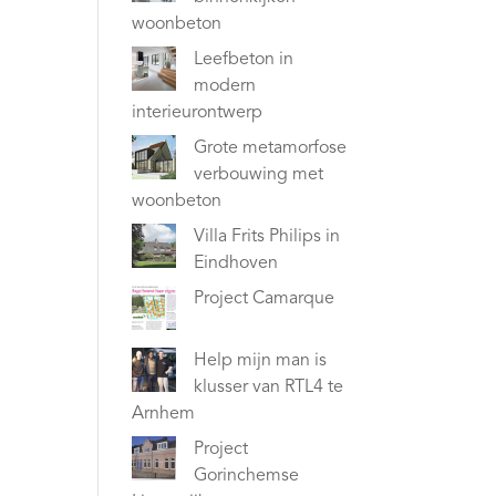
woonbeton
Leefbeton in
modern
interieurontwerp
Grote metamorfose
verbouwing met
woonbeton
Villa Frits Philips in
Eindhoven
Project Camarque
Help mijn man is
klusser van RTL4 te
Arnhem
Project
Gorinchemse