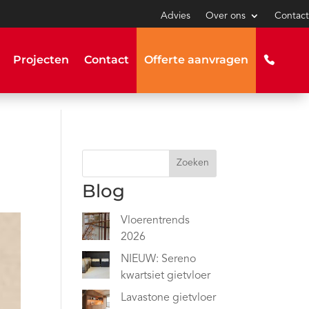
Advies
Over ons
Contact
Projecten
Contact
Offerte aanvragen
Zoeken
Blog
Vloerentrends
2026
NIEUW: Sereno
kwartsiet gietvloer
Lavastone gietvloer