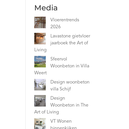
Media
Vloerentrends
2026
Lavastone gietvloer
jaarboek the Art of
Living
Sfeervol
Woonbeton in Villa
Weert
Design woonbeton
villa Schijf
Design
Woonbeton in The
Art of Living
VT Wonen
binnenkijken