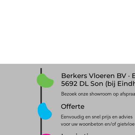
Berkers Vloeren BV · E
5692 DL Son (bij Eind
Bezoek onze showroom op afspra
Offerte
Eenvoudig en snel prijs en advies
voor uw woonbeton en/of gietvloe