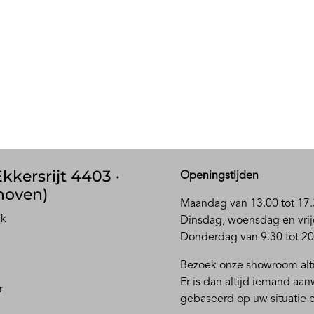
kkersrijt 4403 ·
Openingstijden
hoven)
Maandag van 13.00 tot 17.
ak
D
insdag, woensdag en vrij
Donderdag van 9.30 tot 20
Bezoek onze showroom alti
Er is dan altijd iemand aa
r
gebaseerd op uw situatie