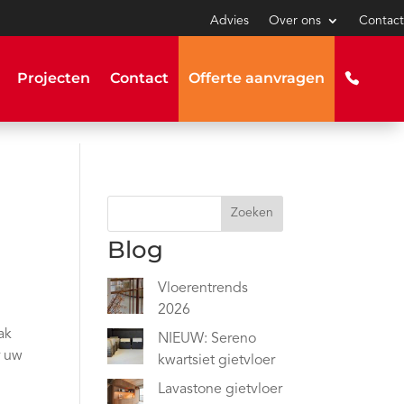
Advies
Over ons
Contact
Projecten
Contact
Offerte aanvragen
Zoeken
Blog
Vloerentrends
2026
ak
NIEUW: Sereno
r uw
kwartsiet gietvloer
Lavastone gietvloer