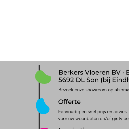
Berkers Vloeren BV · E
5692 DL Son (bij Eind
Bezoek onze showroom op afspra
Offerte
Eenvoudig en snel prijs en advies
voor uw woonbeton en/of gietvloe