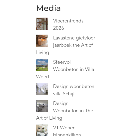
Media
Vloerentrends
2026
Lavastone gietvloer
jaarboek the Art of
Living
Sfeervol
Woonbeton in Villa
Weert
Design woonbeton
villa Schijf
Design
Woonbeton in The
Art of Living
VT Wonen
binnenkijken