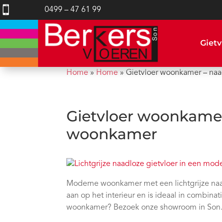

0499 – 47 61 99
Gietv
Home
»
Home
»
Gietvloer woonkamer – na
Gietvloer woonkamer
woonkamer
Moderne woonkamer met een lichtgrijze naadl
aan op het interieur en is ideaal in combi
woonkamer? Bezoek onze showroom in Son