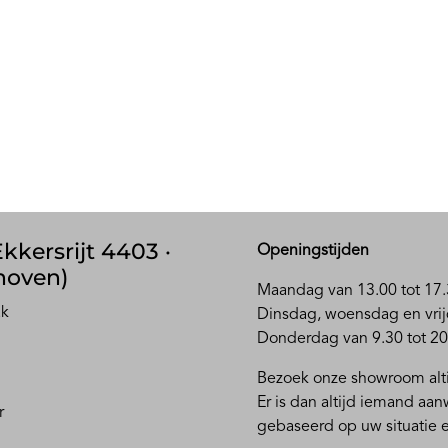
kkersrijt 4403 ·
Openingstijden
hoven)
Maandag van 13.00 tot 17.
ak
D
insdag, woensdag en vrij
Donderdag van 9.30 tot 20
Bezoek onze showroom alti
Er is dan altijd iemand aa
r
gebaseerd op uw situatie