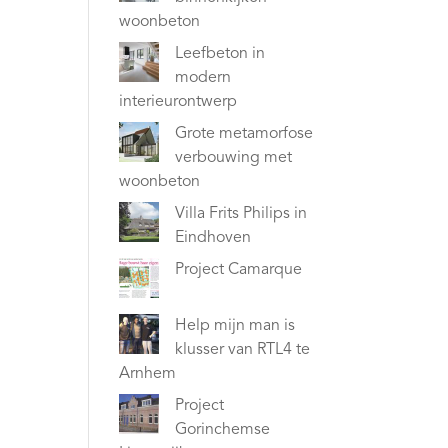
woonbeton
Leefbeton in
modern
interieurontwerp
Grote metamorfose
verbouwing met
woonbeton
Villa Frits Philips in
Eindhoven
Project Camarque
Help mijn man is
klusser van RTL4 te
Arnhem
Project
Gorinchemse