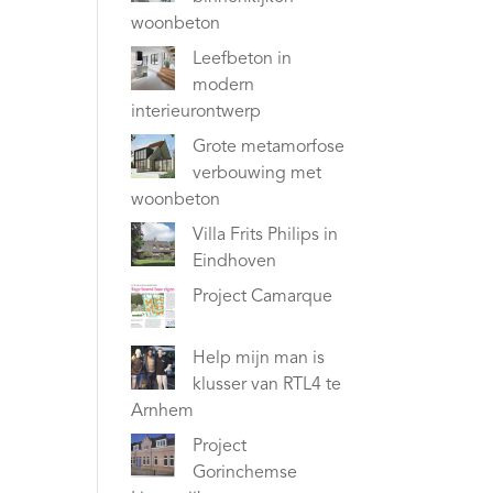
woonbeton
Leefbeton in
modern
interieurontwerp
Grote metamorfose
verbouwing met
woonbeton
Villa Frits Philips in
Eindhoven
Project Camarque
Help mijn man is
klusser van RTL4 te
Arnhem
Project
Gorinchemse