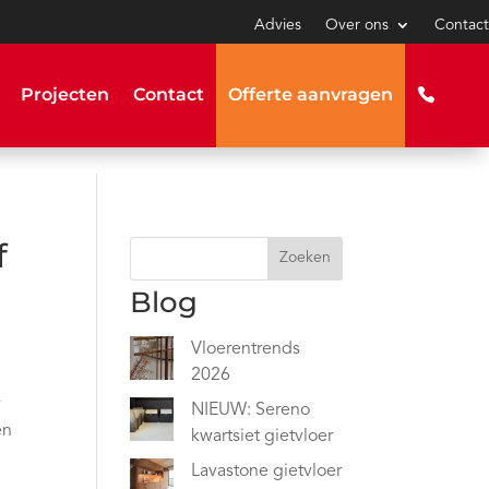
Advies
Over ons
Contact
Projecten
Contact
Offerte aanvragen
f
Zoeken
Blog
Vloerentrends
2026
r
NIEUW: Sereno
en
kwartsiet gietvloer
Lavastone gietvloer