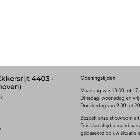
kkersrijt 4403 ·
Openingstijden
hoven)
Maandag van 13.00 tot 17.
ak
D
insdag, woensdag en vrij
Donderdag van 9.30 tot 20
Bezoek onze showroom alti
Er is dan altijd iemand aa
r
gebaseerd op uw situatie