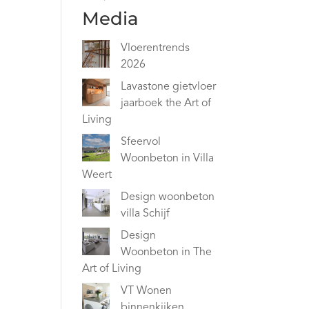
Media
Vloerentrends
2026
Lavastone gietvloer
jaarboek the Art of
Living
Sfeervol
Woonbeton in Villa
Weert
Design woonbeton
villa Schijf
Design
Woonbeton in The
Art of Living
VT Wonen
binnenkijken