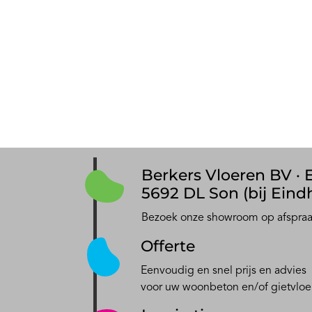
Berkers Vloeren BV · E
5692 DL Son (bij Eind
Bezoek onze showroom op afspra
Offerte
Eenvoudig en snel prijs en advies
voor uw woonbeton en/of gietvloe