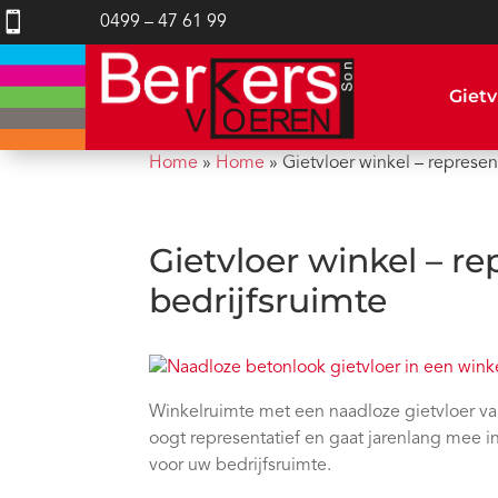

0499 – 47 61 99
Gietv
Home
»
Home
»
Gietvloer winkel – represent
Gietvloer winkel – re
bedrijfsruimte
Winkelruimte met een naadloze gietvloer va
oogt representatief en gaat jarenlang mee i
voor uw bedrijfsruimte.