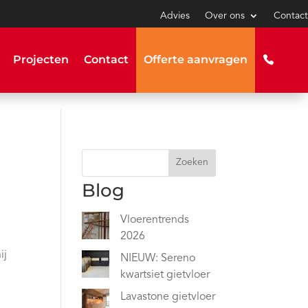
Advies
Over ons
Contact
Projecten
Contact
Offerte aanvragen
Zoeken
Blog
Vloerentrends
2026
ij
NIEUW: Sereno
kwartsiet gietvloer
Lavastone gietvloer