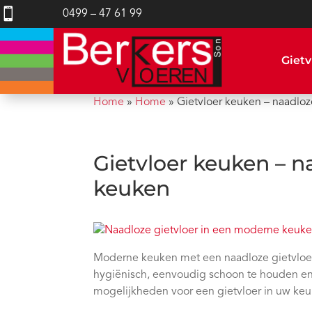

0499 – 47 61 99
Gietv
Home
»
Home
»
Gietvloer keuken – naadlo
Gietvloer keuken – n
keuken
Moderne keuken met een naadloze gietvloer 
hygiënisch, eenvoudig schoon te houden en
mogelijkheden voor een gietvloer in uw keu