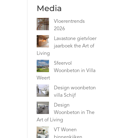
Media
Vloerentrends
2026
Lavastone gietvloer
jaarboek the Art of
Living
Sfeervol
Woonbeton in Villa
Weert
Design woonbeton
villa Schijf
Design
Woonbeton in The
Art of Living
VT Wonen
binnenkijken