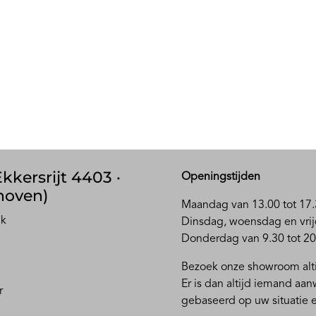
kkersrijt 4403 ·
Openingstijden
hoven)
Maandag van 13.00 tot 17.
ak
D
insdag, woensdag en vrij
Donderdag van 9.30 tot 20
Bezoek onze showroom alti
Er is dan altijd iemand aa
r
gebaseerd op uw situatie