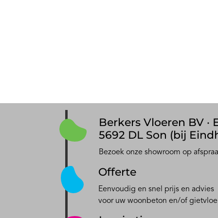
Berkers Vloeren BV · E
5692 DL Son (bij Eind
Bezoek onze showroom op afspra
Offerte
Eenvoudig en snel prijs en advies
voor uw woonbeton en/of gietvloe