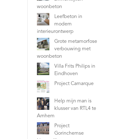
woonbeton
Leefbeton in
modern
interieurontwerp
Grote metamorfose
verbouwing met
woonbeton
Villa Frits Philips in
Eindhoven
Project Camarque
Help mijn man is
klusser van RTL4 te
Arnhem
Project
Gorinchemse