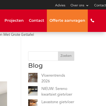
Advies
Over ons
Contact
Projecten
Contact
Offerte aanvragen
n Met Grote Eettafel
Zoeken
Blog
Vloerentrends
2026
NIEUW: Sereno
kwartsiet gietvloer
Lavastone gietvloer