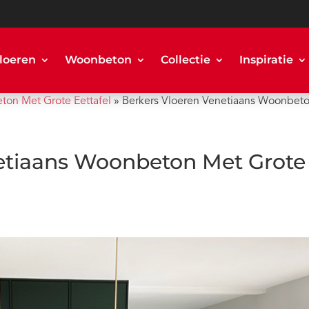
loeren
Woonbeton
Collectie
Inspiratie
ton Met Grote Eettafel
»
Berkers Vloeren Venetiaans Woonbeto
etiaans Woonbeton Met Grote