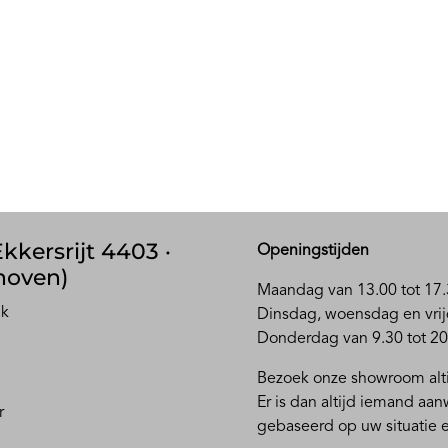
kkersrijt 4403 ·
Openingstijden
hoven)
Maandag van 13.00 tot 17.
ak
D
insdag, woensdag en vrij
Donderdag van 9.30 tot 20
Bezoek onze showroom alti
Er is dan altijd iemand aa
r
gebaseerd op uw situatie