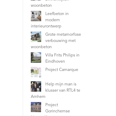
woonbeton
Leefbeton in
modern
interieurontwerp
Grote metamorfose
verbouwing met
woonbeton
Villa Frits Philips in
Eindhoven
Project Camarque
Help mijn man is
klusser van RTL4 te
Arnhem
Project
Gorinchemse