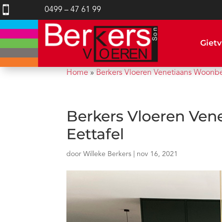

0499 – 47 61 99
Gietv
Home
»
Berkers Vloeren Venetiaans Woonbe
Berkers Vloeren Ven
Eettafel
door
Willeke Berkers
|
nov 16, 2021