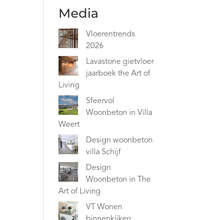
Media
Vloerentrends
2026
Lavastone gietvloer
jaarboek the Art of
Living
Sfeervol
Woonbeton in Villa
Weert
Design woonbeton
villa Schijf
Design
Woonbeton in The
Art of Living
VT Wonen
binnenkijken