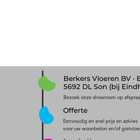
Berkers Vloeren BV · E
5692 DL Son (bij Eind
Bezoek onze showroom op afspra
Offerte
Eenvoudig en snel prijs en advies
voor uw woonbeton en/of gietvloe