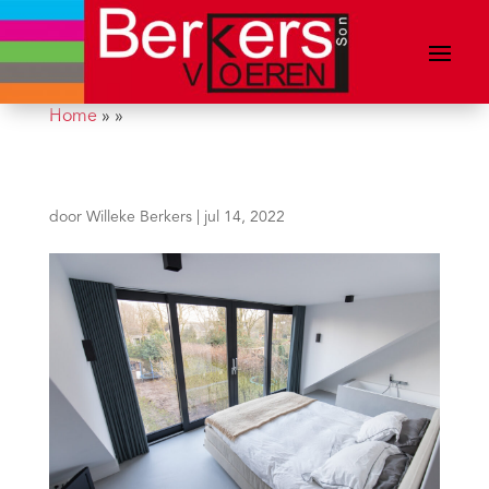
Home
»
»
door
Willeke Berkers
|
jul 14, 2022