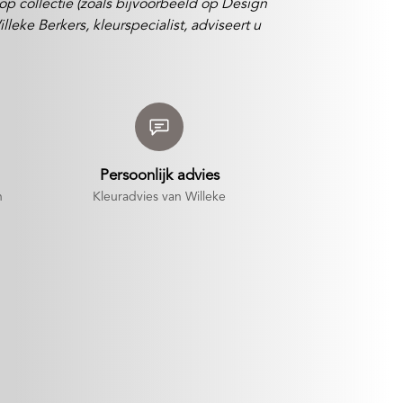
 op collectie (zoals bijvoorbeeld op Design
eke Berkers, kleurspecialist, adviseert u
Persoonlijk advies
n
Kleuradvies van Willeke