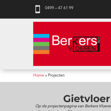

0499 – 47 61 99
Home
»
Projecten
Gietvloer
Op de projectenpagina van Berkers Vloeren