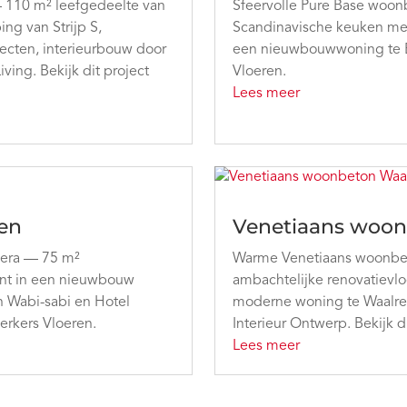
 — 110 m² leefgedeelte van
Sfeervolle Pure Base woonb
ng van Strijp S,
Scandinavische keuken met
ecten, interieurbouw door
een nieuwbouwwoning te Ei
iving. Bekijk dit project
Vloeren.
Lees meer
ten
Venetiaans woon
vera — 75 m²
Warme Venetiaans woonbeto
int in een nieuwbouw
ambachtelijke renovatievlo
n Wabi-sabi en Hotel
moderne woning te Waalre,
Berkers Vloeren.
Interieur Ontwerp. Bekijk d
Lees meer