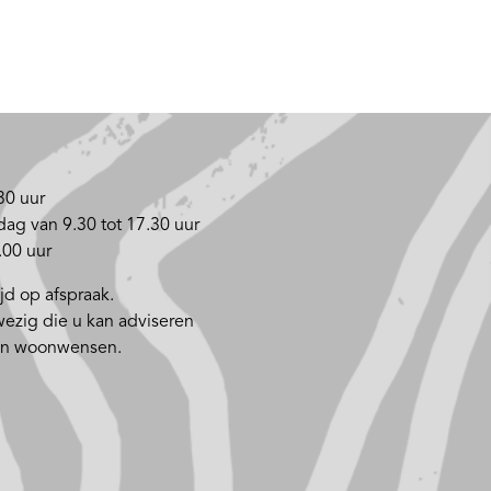
30 uur
dag van 9.30 tot 17.30 uur
.00 uur
d op afspraak.
wezig die u kan adviseren
 en woonwensen.