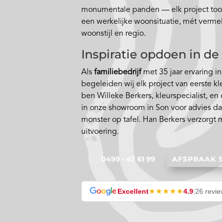
monumentale panden — elk project toon
een werkelijke woonsituatie, mét vermeld
woonstijl en regio.
Inspiratie opdoen in 
Als
familiebedrijf
met 35 jaar ervaring i
begeleiden wij elk project van eerste kl
ben Willeke Berkers, kleurspecialist, en
in onze showroom in Son voor advies da
monster op tafel. Han Berkers verzorgt 
uitvoering.
0499 - 47 61 99
AFSPRAAK
★★★★★
Excellent
4.9
|
26 revi