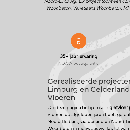
Noord-Limburg. Elk project toont een concr
Woonbeton, Venetiaans Woonbeton, Minimal
35+ jaar ervaring
NOA-Afbouwgarantie
Gerealiseerde projecte
Limburg en Gelderland 
Vloeren
Op deze pagina bekijkt u alle
gietvloer
Vloeren de afgelopen jaren heeft gerea
Noord-Brabant, Gelderland en Noord-Li
Woonbeton in nieuwbouwvilla’s tot war