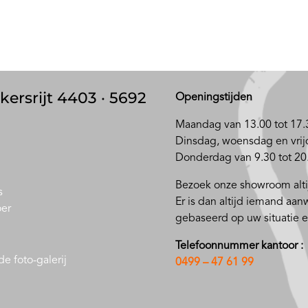
kersrijt 4403 · 5692
Openingstijden
Maandag van 13.00 tot 17.
D
insdag, woensdag en vrij
Donderdag van 9.30 tot 20
Bezoek onze showroom altij
s
Er is dan altijd iemand aan
oer
gebaseerd op uw situatie
Telefoonnummer kantoor :
e foto-galerij
0499 – 47 61 99