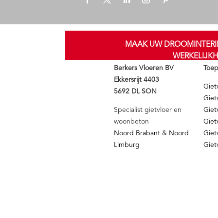
MAAK UW DROOMINTERI
WERKELIJKH
Berkers Vloeren BV
Toep
Ekkersrijt 4403
Giet
5692 DL SON
Giet
Specialist gietvloer en
Giet
woonbeton
Giet
Noord Brabant
&
Noord
Giet
Limburg
Giet