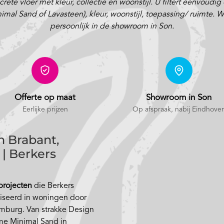
ete vloer met kleur, collectie en woonstijl. U filtert eenvoudig
 Sand of Lavasteen), kleur, woonstijl, toepassing/ ruimte. Will
persoonlijk in de showroom in Son.
Offerte op maat
Showroom in Son
Eerlijke prijzen
Op afspraak
, nabij Eindhove
n Brabant,
| Berkers
 projecten
die Berkers
liseerd in woningen door
mburg. Van strakke Design
me Minimal Sand in