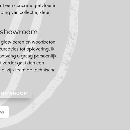
t een concrete gietvloer in
ing van collectie, kleur,
de showroom
n gietvloeren en woonbeton
euradvies tot oplevering. Ik
 ontvang u graag persoonlijk
t verder gaat dan een
met zijn team de technische
 SHOWROOM
ews