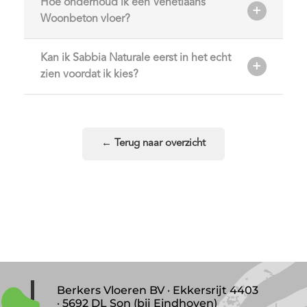
Hoe onderhoud ik een Venetiaans
Woonbeton vloer?
Kan ik Sabbia Naturale eerst in het echt
zien voordat ik kies?
← Terug naar overzicht
Berkers Vloeren BV · Ekkersrijt 4403
· 5692 DL Son (bij Eindhoven)