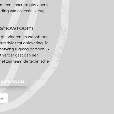
t een concrete gietvloer in
ing van collectie, kleur,
de showroom
n gietvloeren en woonbeton
euradvies tot oplevering. Ik
 ontvang u graag persoonlijk
t verder gaat dan een
met zijn team de technische
 SHOWROOM
ews