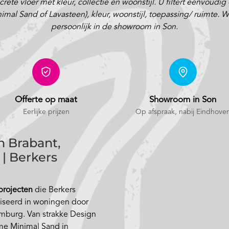
ete vloer met kleur, collectie en woonstijl. U filtert eenvoudig
 Sand of Lavasteen), kleur, woonstijl, toepassing/ ruimte. Will
persoonlijk in de showroom in Son.
Offerte op maat
Showroom in Son
Eerlijke prijzen
Op afspraak
, nabij Eindhove
n Brabant,
| Berkers
 projecten
die Berkers
liseerd in woningen door
mburg. Van strakke Design
me Minimal Sand in