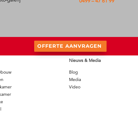
to-galerij
0499 – 47 61 99
OFFERTE AANVRAGEN
Nieuws & Media
uwbouw
Blog
en
Media
nkamer
Video
pkamer
ge
l