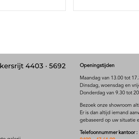
kersrijt 4403 · 5692
Openingstijden
Maandag van 13.00 tot 17.
D
insdag, woensdag en vrij
Donderdag van 9.30 tot 20
Bezoek onze showroom alti
Er is dan altijd iemand aa
gebaseerd op uw situatie
Telefoonnummer kantoor :