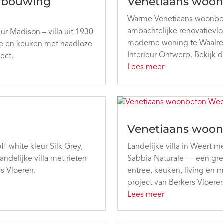
erbouwing
Venetiaans woon
Warme Venetiaans woonbeto
ambachtelijke renovatievlo
ur Madison – villa uit 1930
moderne woning te Waalre,
te en keuken met naadloze
Interieur Ontwerp. Bekijk d
ject.
Lees meer
Venetiaans woon
-white kleur Silk Grey,
Landelijke villa in Weert 
delijke villa met rieten
Sabbia Naturale — een gre
rs Vloeren.
entree, keuken, living en 
project van Berkers Vloeren
Lees meer