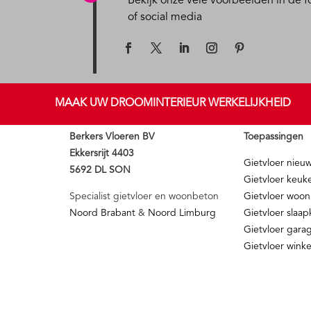
Bekijk onze vele voorbeelden in de fo
of social media
MAAK UW DROOMINTERIEUR WERKELIJKHEID
Berkers Vloeren BV
Toepassingen
Ekkersrijt 4403
Gietvloer nie
5692 DL SON
Gietvloer keuk
Specialist gietvloer en woonbeton
Gietvloer woo
Noord Brabant
&
Noord Limburg
Gietvloer slaa
Gietvloer gara
Gietvloer winke