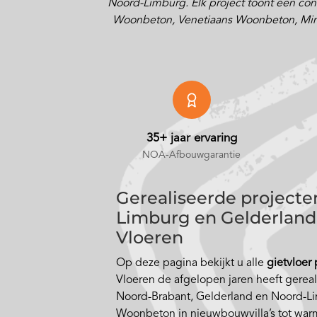
Noord-Limburg. Elk project toont een concr
Woonbeton, Venetiaans Woonbeton, Minimal
35+ jaar ervaring
NOA-Afbouwgarantie
Gerealiseerde projecte
Limburg en Gelderland 
Vloeren
Op deze pagina bekijkt u alle
gietvloer
Vloeren de afgelopen jaren heeft gerea
Noord-Brabant, Gelderland en Noord-Li
Woonbeton in nieuwbouwvilla’s tot war