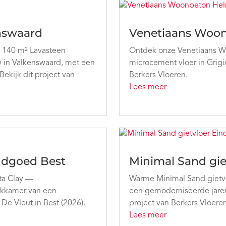
enswaard
Venetiaans Woo
— 140 m² Lavasteen
Ontdek onze Venetiaans W
w in Valkenswaard, met een
microcement vloer in Grigio
Bekijk dit project van
Berkers Vloeren.
Lees meer
andgoed Best
Minimal Sand gie
rta Clay —
Warme Minimal Sand gietvlo
werkkamer van een
een gemoderniseerde jaren 
e Vleut in Best (2026).
project van Berkers Vloeren
Lees meer