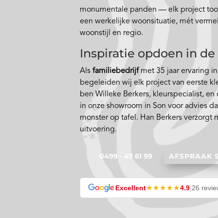
monumentale panden — elk project toon
een werkelijke woonsituatie, mét vermeld
woonstijl en regio.
Inspiratie opdoen in 
Als
familiebedrijf
met 35 jaar ervaring i
begeleiden wij elk project van eerste kl
ben Willeke Berkers, kleurspecialist, en
in onze showroom in Son voor advies da
monster op tafel. Han Berkers verzorgt 
uitvoering.
0499 - 47 61 99
AFSPRAAK
★★★★★
Excellent
4.9
|
26 revi