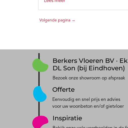
Lees meer
Berkers Vloeren BV · Ek
DL Son (bij Eindhoven)
Bezoek onze showroom op afspraak
Offerte
Eenvoudig en snel prijs en advies
voor uw woonbeton en/of gietvloer
Inspiratie