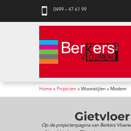

0499 – 47 61 99
Home
»
Projecten
»
Woonstijlen
»
Modern
Gietvloer
Op de projectenpagina van Berkers Vloeren