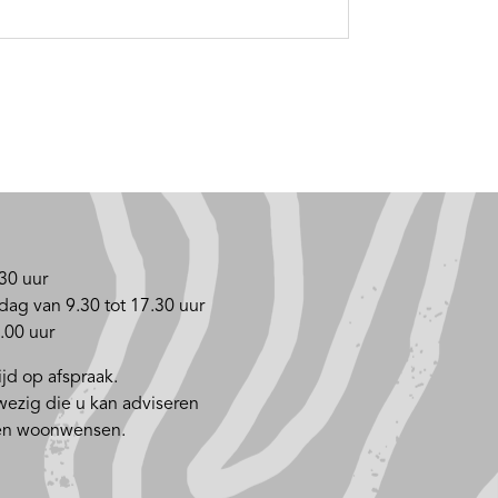
30 uur
dag van 9.30 tot 17.30 uur
.00 uur
jd op afspraak.
nwezig die u kan adviseren
 en woonwensen.