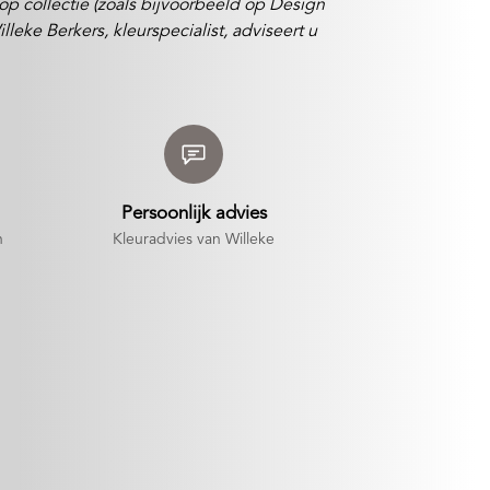
 op collectie (zoals bijvoorbeeld op Design
eke Berkers, kleurspecialist, adviseert u
Persoonlijk advies
n
Kleuradvies van Willeke