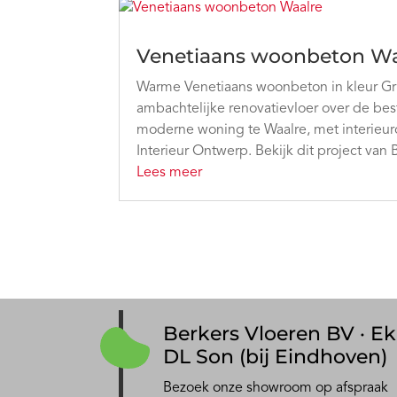
Venetiaans woonbeton Wa
Warme Venetiaans woonbeton in kleur Gr
ambachtelijke renovatievloer over de bes
moderne woning te Waalre, met interieu
Interieur Ontwerp. Bekijk dit project van 
Lees meer
Berkers Vloeren BV · Ek
DL Son (bij Eindhoven)
Bezoek onze showroom op afspraak