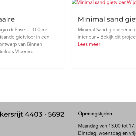
alre
Minimal sand gie
igio di Base — 100 m²
Minimal Sand gietvloer in
taande gietvloer in een
interieur – Bekijk dit proje
rontwerp van Binnen
Lees meer
Berkers Vloeren.
kersrijt 4403 · 5692
Openingstijden
Maandag van 13.00 tot 17.
D
insdag, woensdag en vrij