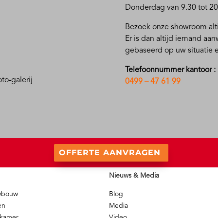
Donderdag van 9.30 tot 20
Bezoek onze showroom alti
Er is dan altijd iemand aa
gebaseerd op uw situatie
Telefoonnummer kantoor :
to-galerij
0499 – 47 61 99
OFFERTE AANVRAGEN
Nieuws & Media
uwbouw
Blog
en
Media
nkamer
Video