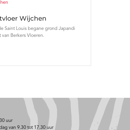
tvloer Wijchen
 de Saint Louis begane grond Japandi
ct van Berkers Vloeren.
30 uur
dag van 9.30 tot 17.30 uur