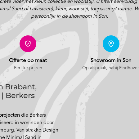
ete vloer met kleur, collectie en woonstijl. U filtert eenvoudig
 Sand of Lavasteen), kleur, woonstijl, toepassing/ ruimte. Will
persoonlijk in de showroom in Son.
Offerte op maat
Showroom in Son
Eerlijke prijzen
Op afspraak
, nabij Eindhove
n Brabant,
| Berkers
 projecten
die Berkers
liseerd in woningen door
mburg. Van strakke Design
me Minimal Sand in