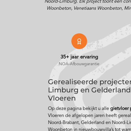
Noord-Limburg. Elk project toont een concr
Woonbeton, Venetiaans Woonbeton, Minimal
35+ jaar ervaring
NOA-Afbouwgarantie
Gerealiseerde projecte
Limburg en Gelderland 
Vloeren
Op deze pagina bekijkt u alle
gietvloer
Vloeren de afgelopen jaren heeft gerea
Noord-Brabant, Gelderland en Noord-Li
Woonbeton in nieuwbouwvilla’s tot war