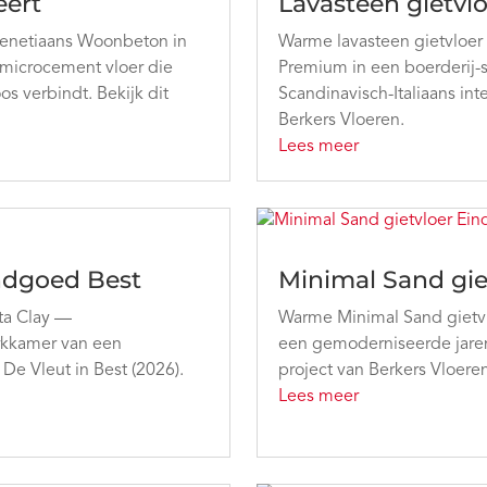
eert
Lavasteen gietvl
 Venetiaans Woonbeton in
Warme lavasteen gietvloer 
 microcement vloer die
Premium in een boerderij-
s verbindt. Bekijk dit
Scandinavisch-Italiaans int
Berkers Vloeren.
Lees meer
andgoed Best
Minimal Sand gie
rta Clay —
Warme Minimal Sand gietvlo
werkkamer van een
een gemoderniseerde jaren 
e Vleut in Best (2026).
project van Berkers Vloeren
Lees meer