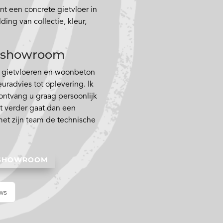
t een concrete gietvloer in
ing van collectie, kleur,
de showroom
n gietvloeren en woonbeton
euradvies tot oplevering. Ik
 ontvang u graag persoonlijk
t verder gaat dan een
met zijn team de technische
 SHOWROOM
ews