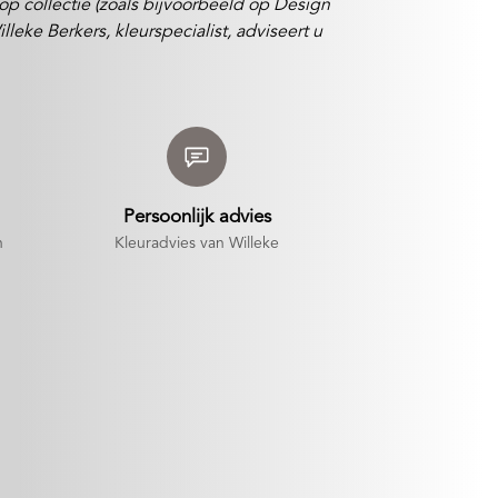
 op collectie (zoals bijvoorbeeld op Design
eke Berkers, kleurspecialist, adviseert u
Persoonlijk advies
n
Kleuradvies van Willeke