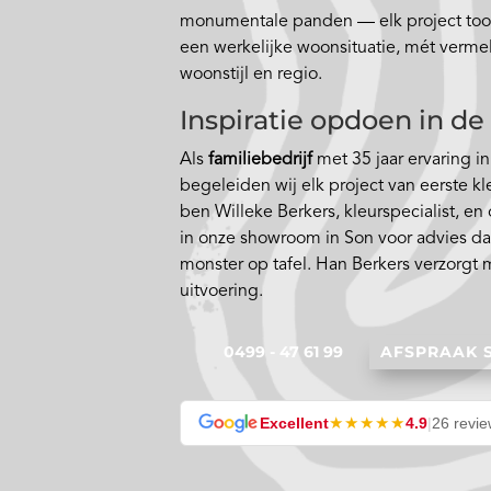
monumentale panden — elk project toon
een werkelijke woonsituatie, mét vermeld
woonstijl en regio.
Inspiratie opdoen in 
Als
familiebedrijf
met 35 jaar ervaring i
begeleiden wij elk project van eerste kl
ben Willeke Berkers, kleurspecialist, en
in onze showroom in Son voor advies da
monster op tafel. Han Berkers verzorgt 
uitvoering.
0499 - 47 61 99
AFSPRAAK
★★★★★
Excellent
4.9
|
26 revi