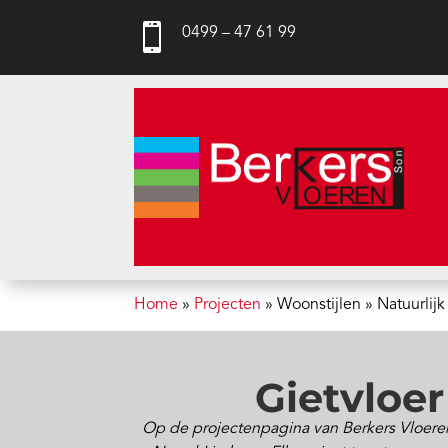

0499 – 47 61 99
Home
»
Projecten
»
Woonstijlen
»
Natuurlijk
Gietvloer
Op de projectenpagina van Berkers Vloeren